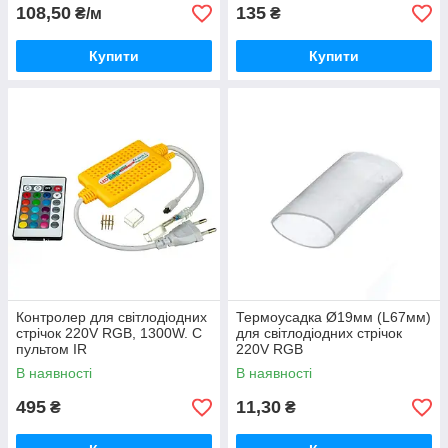
108,50
135
₴/м
₴
Купити
Купити
Контролер для світлодіодних
Термоусадка Ø19мм (L67мм)
стрічок 220V RGB, 1300W. C
для світлодіодних стрічок
пультом IR
220V RGB
В наявності
В наявності
495
11,30
₴
₴