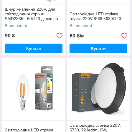
Шнур живлення 220V, для
світлодіодної стрічки
Світлодіодна LED стрічка
SMD2835 - 60\120 діодів на
гнучка 220V IP68 5630\120
метр.
В наявності
В наявності
90
60
₴
₴/м
Купити
Купити
Світлодіодна стрічка 220V,
Світлодіодна LED стрічка
5730, 72 led/m, 6W,