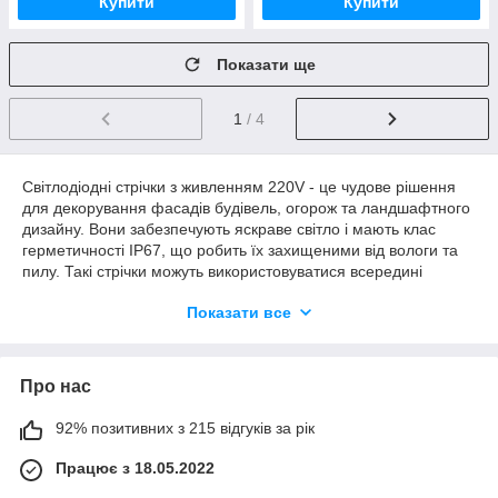
Купити
Купити
Показати ще
1
/ 4
Світлодіодні стрічки з живленням 220V - це чудове рішення
для декорування фасадів будівель, огорож та ландшафтного
дизайну. Вони забезпечують яскраве світло і мають клас
герметичності IP67, що робить їх захищеними від вологи та
пилу. Такі стрічки можуть використовуватися всередині
приміщень, наприклад, для прикраси стель, стін, меблів та
Показати все
інших елементів інтер'єру.
Стрічки з живленням 220V доступні в різних кольорах,
включаючи теплий білий, нейтральний білий, холодний білий,
Про нас
синій, зелений, червоний, жовтий, рожевий та інші. Вони
відрізняються своєю яскравістю та енергоефективністю.
92% позитивних з 215 відгуків за рік
Серед виробників світлодіодних стрічок з живленням 220V
можна знайти такі бренди як Rishang, COLORS, MTK, AVT,
Працює з 18.05.2022
Biom, Feron, Horoz, Lemanso та інші.