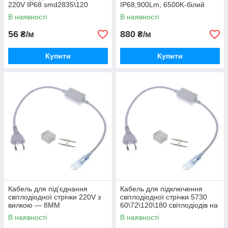
220V IP68 smd2835\120
IP68,900Lm, 6500K-білий
холодний, Standart
В наявності
В наявності
56
880
₴/м
₴/м
Купити
Купити
Кабель для під'єднання
Кабель для підключення
світлодіодної стрічки 220V з
світлодіодної стрічки 5730
вилкою — 8ММ
60\72\120\180 світлодіодів на
метр 220V з вилкою
В наявності
В наявності