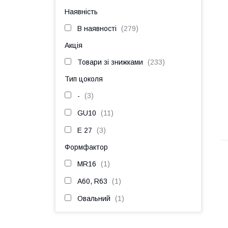
Наявність
В наявності
279
Акція
Товари зі знижками
233
Тип цоколя
-
3
GU10
11
Е 27
3
Формфактор
MR16
1
А60, R63
1
Овальний
1