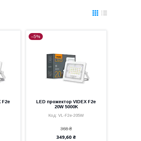
–5%
 F2e
LED прожектор VIDEX F2e
20W 5000K
VL-F2e-205W
368 ₴
349,60 ₴