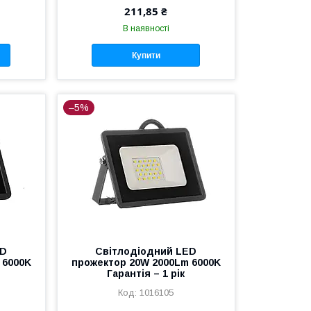
211,85 ₴
В наявності
Купити
–5%
ED
Світлодіодний LED
 6000K
прожектор 20W 2000Lm 6000K
Гарантія – 1 рік
1016105