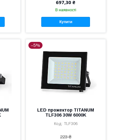
697,30 ₴
В наявності
Купити
–5%
ANUM
LED прожектор TITANUM
K
TLF306 30W 6000K
TLF306
223 ₴