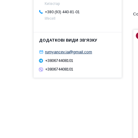
Київстар
+380 (93) 440-81-01
lifecell
rumyancev.ia@gmail.com
+380674408101
+380674408101