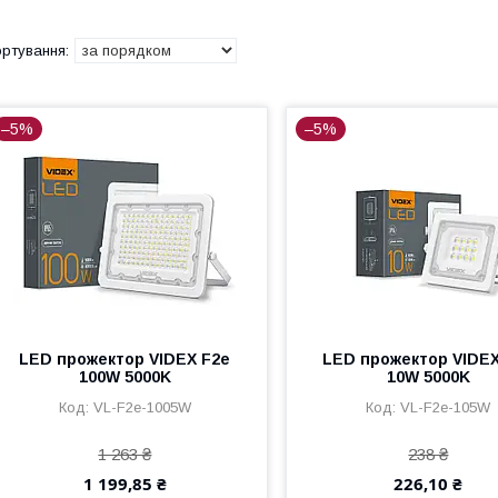
–5%
–5%
LED прожектор VIDEX F2e
LED прожектор VIDEX
100W 5000K
10W 5000K
VL-F2e-1005W
VL-F2e-105W
1 263 ₴
238 ₴
1 199,85 ₴
226,10 ₴