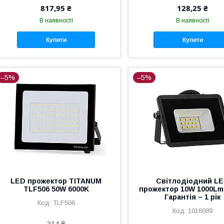
817,95 ₴
128,25 ₴
В наявності
В наявності
Купити
Купити
–5%
–5%
LED прожектор TITANUM
Світлодіодний L
TLF506 50W 6000K
прожектор 10W 1000Lm
Гарантія – 1 рік
TLF506
1016089
314 ₴