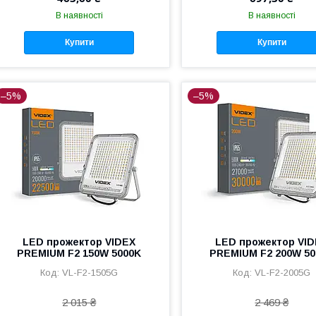
В наявності
В наявності
Купити
Купити
–5%
–5%
LED прожектор VIDEX
LED прожектор VI
PREMIUM F2 150W 5000K
PREMIUM F2 200W 5
VL-F2-1505G
VL-F2-2005G
2 015 ₴
2 469 ₴