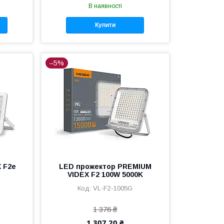
В наявності
Купити
–5%
 F2e
LED прожектор PREMIUM
VIDEX F2 100W 5000K
VL-F2-1005G
1 376 ₴
1 307,20 ₴