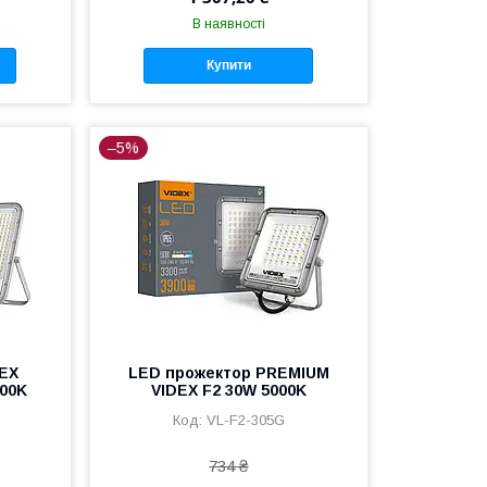
В наявності
Купити
–5%
DEX
LED прожектор PREMIUM
000K
VIDEX F2 30W 5000K
VL-F2-305G
734 ₴