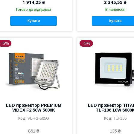
1 914,25 ₴
2 345,55 ₴
Готово до відправки
В наявності
Купити
Купити
–5%
–5%
LED прожектор PREMIUM
LED прожектор TIT
VIDEX F2 50W 5000K
TLF106 10W 6000
VL-F2-505G
TLF106
861 ₴
135 ₴