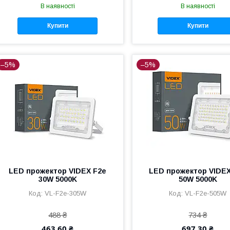
В наявності
В наявності
Купити
Купити
–5%
–5%
LED прожектор VIDEX F2e
LED прожектор VIDEX
30W 5000K
50W 5000K
VL-F2e-305W
VL-F2e-505W
488 ₴
734 ₴
463,60 ₴
697,30 ₴