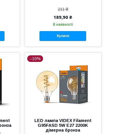
211 ₴
189,90 ₴
В наявності
Купити
–10%
ament
LED лампа VIDEX Filament
ронза
G95FASD 5W E27 2200K
дімерна бронза
2