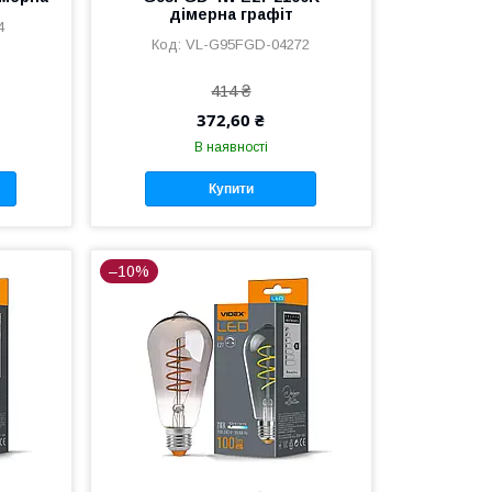
дімерна графіт
4
VL-G95FGD-04272
414 ₴
372,60 ₴
В наявності
Купити
–10%