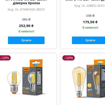
дімерна бронза
VL-G95FD-0727
VL-ST64FASD-05272
195 ₴
281 ₴
175,50 ₴
252,90 ₴
В наявності
В наявності
Купити
Купити
–10%
–10%