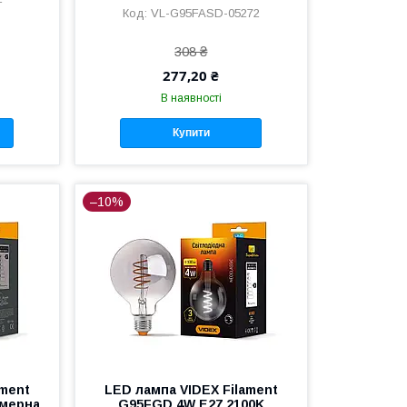
VL-G95FASD-05272
308 ₴
277,20 ₴
В наявності
Купити
–10%
ament
LED лампа VIDEX Filament
імерна
G95FGD 4W E27 2100K