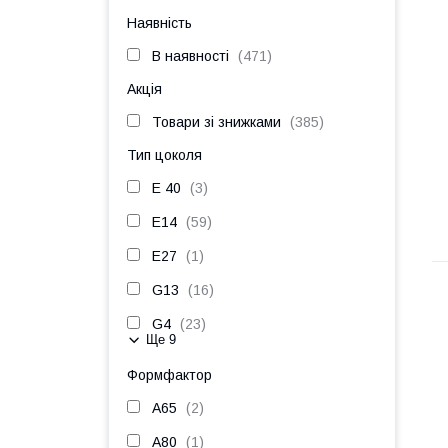
Наявність
В наявності
471
Акція
Товари зі знижками
385
Тип цоколя
E 40
3
E14
59
E27
1
G13
16
G4
23
Ще 9
Формфактор
A65
2
A80
1