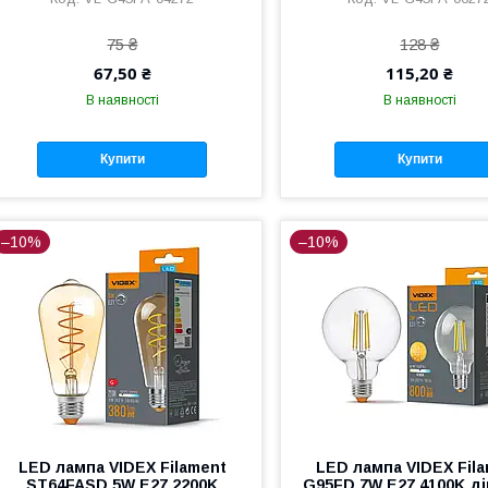
75 ₴
128 ₴
67,50 ₴
115,20 ₴
В наявності
В наявності
Купити
Купити
–10%
–10%
LED лампа VIDEX Filament
LED лампа VIDEX Fil
ST64FASD 5W E27 2200K
G95FD 7W E27 4100K д