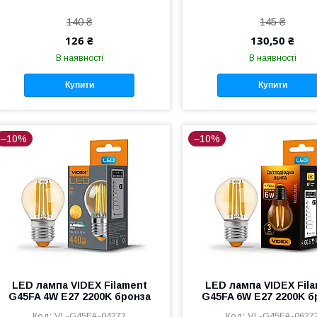
140 ₴
145 ₴
126 ₴
130,50 ₴
В наявності
В наявності
Купити
Купити
–10%
–10%
LED лампа VIDEX Filament
LED лампа VIDEX Fil
G45FA 4W E27 2200K бронза
G45FA 6W E27 2200K б
VL-G45FA-04272
VL-G45FA-0627