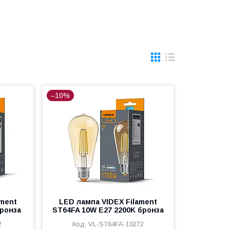
–10%
ament
LED лампа VIDEX Filament
бронза
ST64FA 10W E27 2200K бронза
2
VL-ST64FA-10272