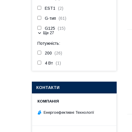
EST1
2
G-тип
61
G125
15
Ще 27
Потужність:
200
26
4 Вт
1
КОНТАКТИ
Енергоефективні Технології