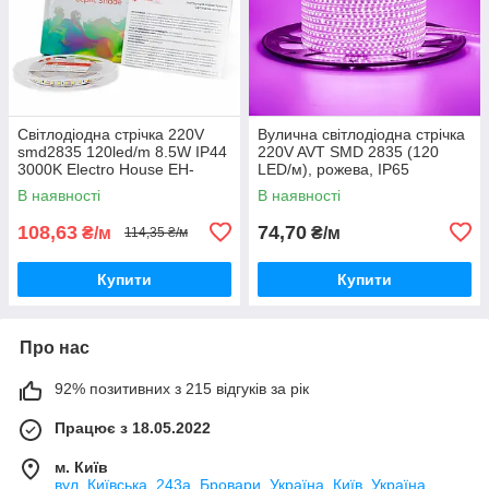
Світлодіодна стрічка 220V
Вулична світлодіодна стрічка
smd2835 120led/m 8.5W IP44
220V AVT SMD 2835 (120
3000K Electro House EH-
LED/м), рожева, IP65
STR17SHAC
В наявності
В наявності
108,63
74,70
₴/м
₴/м
114,35 ₴/м
Купити
Купити
Про нас
92% позитивних з 215 відгуків за рік
Працює з 18.05.2022
м. Київ
вул. Київська, 243а, Бровари, Україна, Київ, Україна