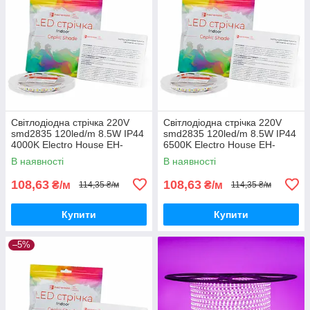
Світлодіодна стрічка 220V
Світлодіодна стрічка 220V
smd2835 120led/m 8.5W IP44
smd2835 120led/m 8.5W IP44
4000K Electro House EH-
6500K Electro House EH-
STR15SHAC
STR16SHAC
В наявності
В наявності
108,63
108,63
₴/м
₴/м
114,35 ₴/м
114,35 ₴/м
Купити
Купити
–5%