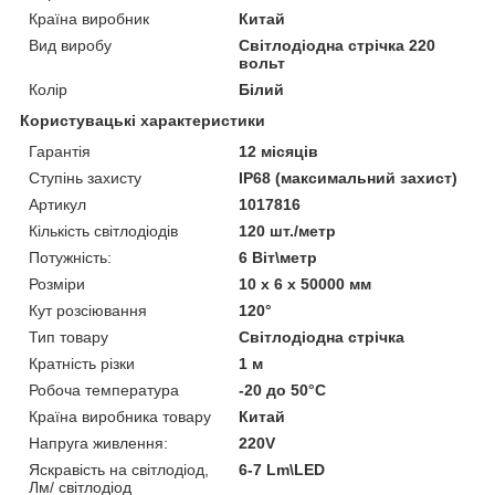
Країна виробник
Китай
Вид виробу
Світлодіодна стрічка 220
вольт
Колір
Білий
Користувацькі характеристики
Гарантія
12 місяців
Ступінь захисту
IP68 (максимальний захист)
Артикул
1017816
Кількість світлодіодів
120 шт./метр
Потужність:
6 Віт\метр
Розміри
10 х 6 х 50000 мм
Кут розсіювання
120°
Тип товару
Світлодіодна стрічка
Кратність різки
1 м
Робоча температура
-20 до 50°С
Країна виробника товару
Китай
Напруга живлення:
220V
Яскравість на світлодіод,
6-7 Lm\LED
Лм/ світлодіод