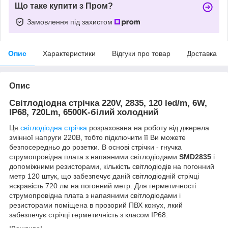
Що таке купити з Пром?
Замовлення під захистом
Опис
Характеристики
Відгуки про товар
Доставка
Опис
Світлодіодна стрічка 220V, 2835, 120 led/m, 6W,
IP68, 720Lm, 6500K-білий холодний
Ця
світлодіодна стрічка
розрахована на роботу від джерела
змінної напруги 220В, тобто підключити її Ви можете
безпосередньо до розетки. В основі стрічки - гнучка
струмопровідна плата з напаяними світлодіодами
SMD2835
і
допоміжними резисторами, кількість світлодіодів на погонний
метр 120 штук, що забезпечує даній світлодіодній стрічці
яскравість 720 лм на погонний метр. Для герметичності
струмопровідна плата з напаяними світлодіодами і
резисторами поміщена в прозорий ПВХ кожух, який
забезпечує стрічці герметичність з класом IP68.