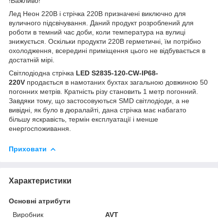
!Важливо!
Лед Неон 220В і стрічка 220В призначені виключно для
вуличного підсвічування. Даний продукт розроблений для
роботи в темний час доби, коли температура на вулиці
знижується. Оскільки продукти 220В герметичні, їм потрібно
охолодження, всередині приміщення цього не відбувається в
достатній мірі.
Світлодіодна стрічка
LED S2835-120-CW-IP68-
220V
продається в намотаних бухтах загальною довжиною 50
погонних метрів. Кратність різу становить 1 метр погонний.
Завдяки тому, що застосовуються SMD світлодіоди, а не
вивідні, як було в дюралайті, дана стрічка має набагато
більшу яскравість, термін експлуатації і менше
енергоспоживання.
Приховати
Характеристики
Основні атрибути
Виробник
AVT