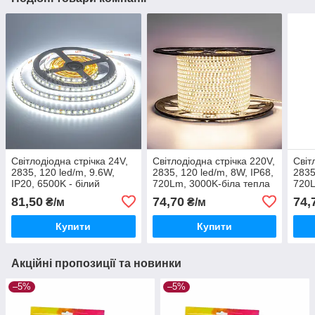
Світлодіодна стрічка 24V,
Світлодіодна стрічка 220V,
Світ
2835, 120 led/m, 9.6W,
2835, 120 led/m, 8W, IP68,
2835
IP20, 6500K - білий
720Lm, 3000K-біла тепла
720L
холодний, Standart.
81,50
74,70
74,
₴/м
₴/м
Гарантія - 12 місяців
Купити
Купити
Акційні пропозиції та новинки
–5%
–5%