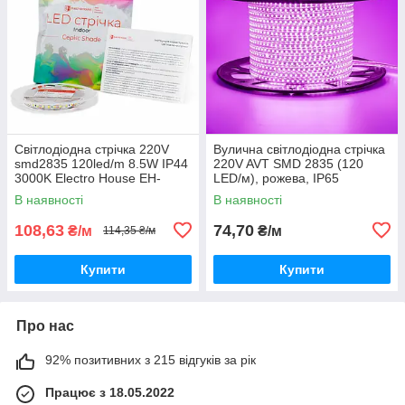
Світлодіодна стрічка 220V
Вулична світлодіодна стрічка
smd2835 120led/m 8.5W IP44
220V AVT SMD 2835 (120
3000K Electro House EH-
LED/м), рожева, IP65
STR17SHAC
В наявності
В наявності
108,63
74,70
₴/м
₴/м
114,35 ₴/м
Купити
Купити
Про нас
92% позитивних з 215 відгуків за рік
Працює з 18.05.2022