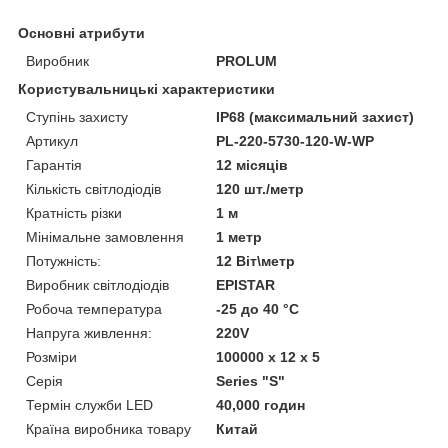
Основні атрибути
Виробник
PROLUM
Користувальницькі характеристики
Ступінь захисту
IP68 (максимальний захист)
Артикул
PL-220-5730-120-W-WP
Гарантія
12 місяців
Кількість світлодіодів
120 шт./метр
Кратність різки
1 м
Мінімальне замовлення
1 метр
Потужність:
12 Віт\метр
Виробник світлодіодів
EPISTAR
Робоча температура
-25 до 40 °C
Напруга живлення:
220V
Розміри
100000 х 12 х 5
Серія
Series "S"
Термін служби LED
40,000 годин
Країна виробника товару
Китай