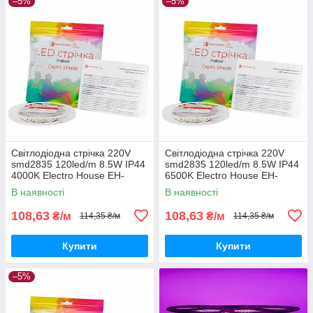
–5%
–5%
Світлодіодна стрічка 220V
Світлодіодна стрічка 220V
smd2835 120led/m 8.5W IP44
smd2835 120led/m 8.5W IP44
4000K Electro House EH-
6500K Electro House EH-
STR15SHAC
STR16SHAC
В наявності
В наявності
108,63
108,63
₴/м
₴/м
114,35 ₴/м
114,35 ₴/м
Купити
Купити
–5%