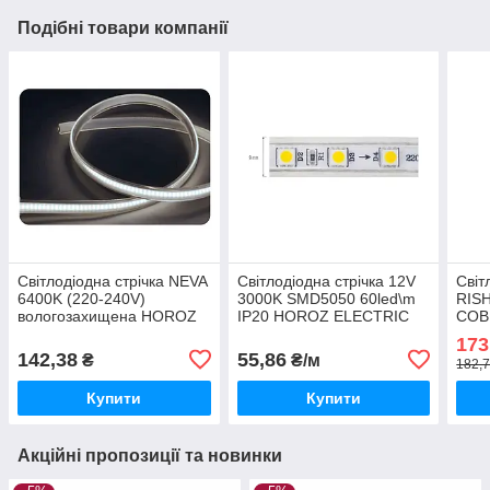
Подібні товари компанії
Світлодіодна стрічка NEVA
Світлодіодна стрічка 12V
Світ
6400K (220-240V)
3000K SMD5050 60led\m
RIS
вологозахищена HOROZ
IP20 HOROZ ELECTRIC
COB,
ELECTRIC 081-026-0001-
AMAZON 081-005-0001-
4.8W
173
030
011
CRI
142,38
55,86
₴
₴/м
182,7
Купити
Купити
Акційні пропозиції та новинки