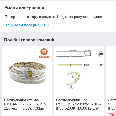
Умови повернення
Повернення товару впродовж 14 днів за рахунок покупця
Всі умови повернення
Подібні товари компанії
Світлодіодна стрічка
Світлодіодний неон
Світ
RISHANG, smd2835, 24V,
COLORS 24V 8.8W 320Lm
COL
120 led/m, 8.6W, 708Lm,
IP65 5200K NJS0612-DW
IP65
IP68, 2700K, CRI80,
8W, 
380