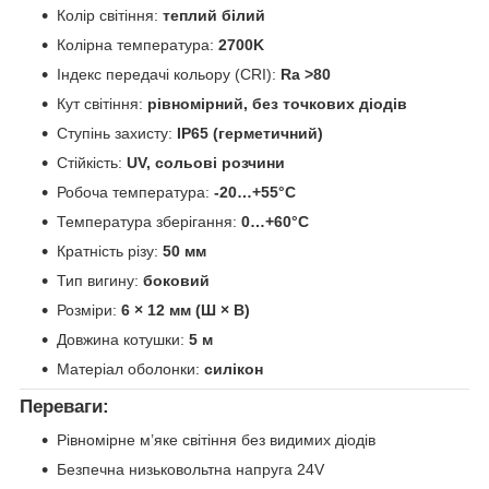
Колір світіння:
теплий білий
Колірна температура:
2700K
Індекс передачі кольору (CRI):
Ra >80
Кут світіння:
рівномірний, без точкових діодів
Ступінь захисту:
IP65 (герметичний)
Стійкість:
UV, сольові розчини
Робоча температура:
-20…+55°C
Температура зберігання:
0…+60°C
Кратність різу:
50 мм
Тип вигину:
боковий
Розміри:
6 × 12 мм (Ш × В)
Довжина котушки:
5 м
Матеріал оболонки:
силікон
Переваги:
Рівномірне м’яке світіння без видимих діодів
Безпечна низьковольтна напруга 24V