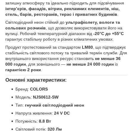
затишну атмосферу та ідеально підходить для підсвічування
інтер’єрів, фасадів, вітрин, рекламних елементів, ніш,
стель, барів, ресторанів, терас і приватних будинків
.
Світлодіодний неон стійкий до
ультрафіолету, вологи та
сольових розчинів
, що дозволяє використовувати його на
вулиці. Робочий температурний діапазон від
-20°C до +55°C
гарантує стабільну роботу в різних кліматичних умовах.
Продукт протестований за стандартом
LM80
, що підтверджує
стабільність світлового потоку та тривалий термін служби. Для
внутрішнього використання ресурс становить
не менше 36
000 годин
, для зовнішнього —
не менше 24 000 годин
із
гарантією 2 роки
.
Основні характеристики:
Бренд:
COLORS
Модель:
NJS0612-SW
Тип:
гнучкий світлодіодний неон
Напруга живлення:
24 V DC
Потужність:
8.8 Вт
Світловий потік:
320 Лм