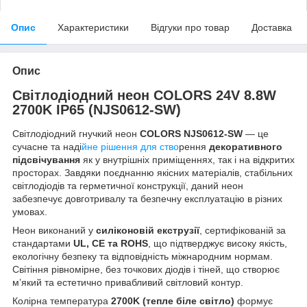
Опис
Характеристики
Відгуки про товар
Доставка
Опис
Світлодіодний неон COLORS 24V 8.8W
2700K IP65 (NJS0612-SW)
Світлодіодний гнучкий неон
COLORS NJS0612-SW
— це
сучасне та наді
йне рішення для ство
рення
декоративного
підсвічування
як у внутрішніх приміщеннях, так і на відкритих
просторах. Завдяки поєднанню якісних матеріалів, стабільних
світлодіодів та герметичної конструкції, даний неон
забезпечує довготривалу та безпечну експлуатацію в різних
умовах.
Неон виконаний у
силіконовій екструзії
, сертифікованій за
стандартами
UL, CE та ROHS
, що підтверджує високу якість,
екологічну безпеку та відповідність міжнародним нормам.
Світіння рівномірне, без точкових діодів і тіней, що створює
м’який та естетично привабливий світловий контур.
Колірна температура
2700K (тепле біле світло)
формує