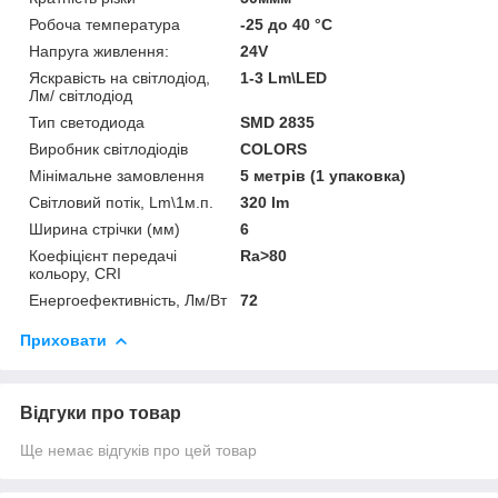
Робоча температура
-25 до 40 °C
Напруга живлення:
24V
Яскравість на світлодіод,
1-3 Lm\LED
Лм/ світлодіод
Тип светодиода
SMD 2835
Виробник світлодіодів
COLORS
Мінімальне замовлення
5 метрів (1 упаковка)
Світловий потік, Lm\1м.п.
320 lm
Ширина стрічки (мм)
6
Коефіцієнт передачі
Ra>80
кольору, CRI
Енергоефективність, Лм/Вт
72
Приховати
Відгуки про товар
Ще немає відгуків про цей товар