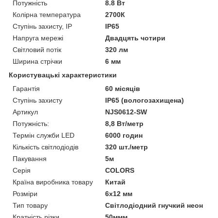
Потужність
8.8 Вт
Колірна температура
2700К
Ступінь захисту, IP
IP65
Напруга мережі
Двадцять чотири
Світловий потік
320 лм
Ширина стрічки
6 мм
Користувацькі характеристики
Гарантія
60 місяців
Ступінь захисту
IP65 (вологозахищена)
Артикул
NJS0612-SW
Потужність:
8,8 Вт/метр
Термін служби LED
6000 годин
Кількість світлодіодів
320 шт./метр
Пакування
5м
Серія
COLORS
Країна виробника товару
Китай
Розміри
6х12 мм
Тип товару
Світлодіодний гнучкий неон
Кратність різки
50ммм