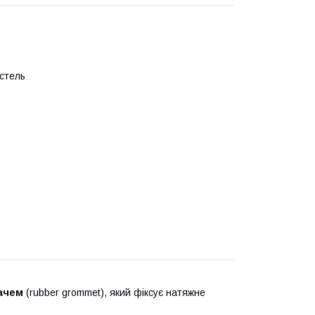
 стель
ачем
(rubber grommet), який фіксує натяжне