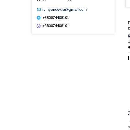
rumyancev.ia@gmail.com
+380674408101
+380674408101
К
с
я
П
с