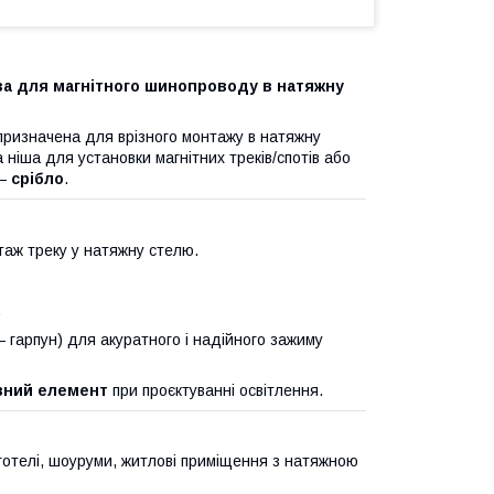
а для магнітного шинопроводу в натяжну
 призначена для врізного монтажу в натяжну
 нішa для установки магнітних треків/спотів або
 —
срібло
.
аж треку у натяжну стелю.
.
 гарпун) для акуратного і надійного зажиму
вний елемент
при проєктуванні освітлення.
, готелі, шоуруми, житлові приміщення з натяжною