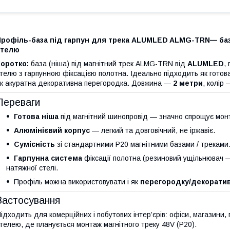
Профіль-база під гарпун для трека ALUMLED ALMG-TRN— баз
стелю
оротко:
база (ніша) під магнітний трек ALMG-TRN від
ALUMLED
,
телю з гарпунною фіксацією полотна. Ідеально підходить як готова
к акуратна декоративна перегородка. Довжина —
2 метри
, колір
Переваги
Готова ніша
під магнітний шинопровід — значно спрощує монт
Алюмінієвий корпус
— легкий та довговічний, не іржавіє.
Сумісність
зі стандартними P20 магнітними базами / треками
Гарпунна система
фіксації полотна (резиновий ущільнювач —
натяжної стелі.
Профіль можна використовувати і як
перегородку/декорати
Застосування
ідходить для комерційних і побутових інтер’єрів: офіси, магазини
телею, де планується монтаж магнітного треку 48V (P20).