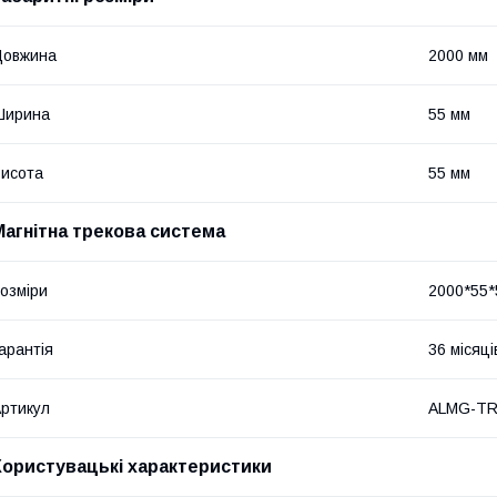
Довжина
2000 мм
Ширина
55 мм
исота
55 мм
Магнітна трекова система
озміри
2000*55*
арантія
36 місяці
ртикул
ALMG-TR
Користувацькі характеристики