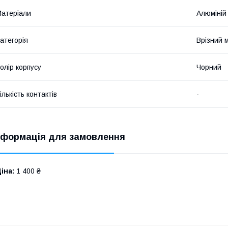
атеріали
Алюміній
атегорія
Врізний 
олір корпусу
Чорний
ількість контактів
-
нформація для замовлення
іна:
1 400 ₴