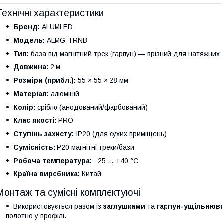
Технічні характеристики
Бренд:
ALUMLED
Модель:
ALMG-TRNB
Тип:
база під магнітний трек (гарпун) — врізний для натяжних
Довжина:
2 м
Розміри (прибл.):
55 × 55 × 28 мм
Матеріал:
алюміній
Колір:
срібло (анодований/фарбований)
Клас якості:
PRO
Ступінь захисту:
IP20 (для сухих приміщень)
Сумісність:
P20 магнітні треки/бази
Робоча температура:
−25 … +40 °C
Країна виробника:
Китай
Монтаж та сумісні комплектуючі
Використовується разом із
заглушками
та
гарпун-ущільнюв
полотно у профілі.