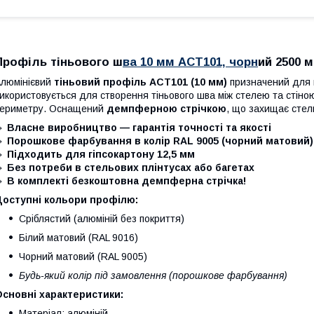
Профіль тіньового ш
ва 10 мм АСТ101, чорн
ий 2500 
люмінієвий
тіньовий профіль АСТ101 (10 мм)
призначений для м
икористовується для створення тіньового шва між стелею та стіною
ериметру. Оснащений
демпферною стрічкою
, що захищає стел
🔹
Власне виробництво — гарантія точності та якості
🔹
Порошкове фарбування в колір RAL 9005 (чорний матовий)
🔹
Підходить для гіпсокартону 12,5 мм
🔹
Без потреби в стельових плінтусах або багетах
🔹
В комплекті безкоштовна демпферна стрічка!
Доступні кольори профілю:
Сріблястий (алюміній без покриття)
Білий матовий (RAL 9016)
Чорний матовий (RAL 9005)
Будь-який колір під замовлення (порошкове фарбування)
сновні характеристики:
Матеріал: алюміній