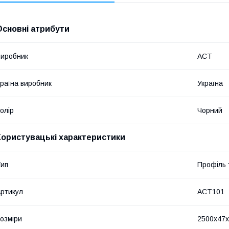
Основні атрибути
иробник
АСТ
раїна виробник
Україна
олір
Чорний
Користувацькі характеристики
ип
Профіль 
ртикул
АСТ101
озміри
2500х47х