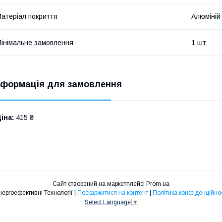
атеріал покриття
Алюміній
інімальне замовлення
1 шт
нформація для замовлення
іна:
415 ₴
Сайт створений на маркетплейсі
Prom.ua
Енергоефективні Технології |
Поскаржитися на контент
|
Політика конфіденційнос
Select Language
▼