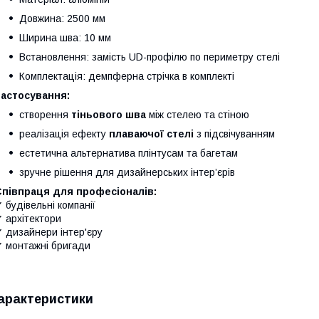
Довжина: 2500 мм
Ширина шва: 10 мм
Встановлення: замість UD-профілю по периметру стелі
Комплектація: демпферна стрічка в комплекті
Застосування:
створення
тіньового шва
між стелею та стіною
реалізація ефекту
плаваючої стелі
з підсвічуванням
естетична альтернатива плінтусам та багетам
зручне рішення для дизайнерських інтер’єрів
Співпраця для професіоналів:
 будівельні компанії
 архітектори
 дизайнери інтер'єру
 монтажні бригади
арактеристики