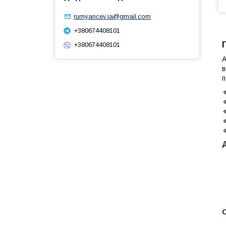
rumyancev.ia@gmail.com
+380674408101
+380674408101
А
в
п
О