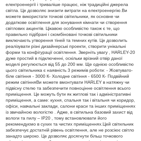
електроенергії і триваліше працює, ніж традиційні джерела
світла. Це дозволяє знизити витрати на електроенергію.Ви
можете використати точкові світильники, як основне чи
додаткове освітлення для зонування кімнати чи створення
світлових акцентів. Цікавою особливістю також є те, що
правильно підібрані і скомбіновані точкові світильники
виключають утворення тіней та темних кутів. Це дозволить
реалізувати різні дизайнерські проекти, створити унікальні
форми та конфігурації освітлення. Зверніть увагу , HARLEY-20
дуже простий в підключенні, оскільки врізний отвір даної
моделі регулюється від 55 до 200 мм. Ще однією особливістю
цього світильника є наявність 3 режимів роботи: - Жовтувато-
біле світіння - 3000 К- Холодне світіння - 6500 К- Подвійний
режим світінняВи можете вмонтувати HARLEY в натяжну чи
підвісну стелю та забезпечити повноцінне освітлення всього
приміщення. Це можуть бути як житлові так і адміністративні
приміщення, а саме: кухня, спальня так і вітальня чи коридор,
офіси, навчальні заклади, салони краси та інших приміщеннях
із звичайною вологістю . Адже, в світильна базовий захист від
вологи та пилу – IP20 , тому встановлювати його
рекомендуємо в сухих та чистих приміщеннях.Цей світильник
забезпечує достатній рівень освітлення, але не розсіює світло
занадто широко. Це дозволяє досягнути більш точкового