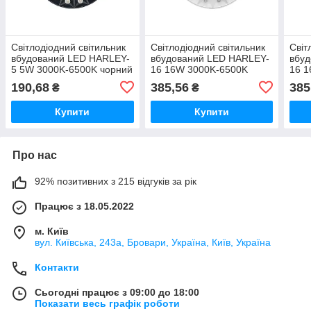
Світлодіодний світильник
Світлодіодний світильник
Світ
вбудований LED HARLEY-
вбудований LED HARLEY-
вбу
5 5W 3000K-6500K чорний
16 16W 3000K-6500K
16 
HOROZ ELECTRIC 016-
білий HOROZ ELECTRIC
чор
190,68
385,56
385
₴
₴
074-0005-020
016-074-0016-010
016-
Купити
Купити
Про нас
92% позитивних з 215 відгуків за рік
Працює з 18.05.2022
м. Київ
вул. Київська, 243а, Бровари, Україна, Київ, Україна
Контакти
Сьогодні працює з 09:00 до 18:00
Показати весь графік роботи