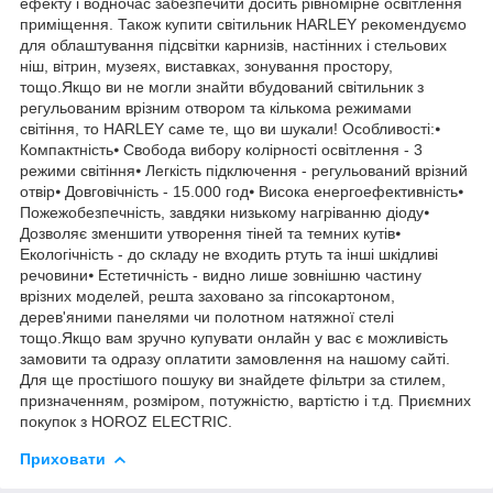
ефекту і водночас забезпечити досить рівномірне освітлення
приміщення. Також купити світильник HARLEY рекомендуємо
для облаштування підсвітки карнизів, настінних і стельових
ніш, вітрин, музеях, виставках, зонування простору,
тощо.Якщо ви не могли знайти вбудований світильник з
регульованим врізним отвором та кількома режимами
світіння, то HARLEY саме те, що ви шукали! Особливості:⦁
Компактність⦁ Свобода вибору колірності освітлення - 3
режими світіння⦁ Легкість підключення - регульований врізний
отвір⦁ Довговічність - 15.000 год⦁ Висока енергоефективність⦁
Пожежобезпечність, завдяки низькому нагріванню діоду⦁
Дозволяє зменшити утворення тіней та темних кутів⦁
Екологічність - до складу не входить ртуть та інші шкідливі
речовини⦁ Естетичність - видно лише зовнішню частину
врізних моделей, решта заховано за гіпсокартоном,
дерев'яними панелями чи полотном натяжної стелі
тощо.Якщо вам зручно купувати онлайн у вас є можливість
замовити та одразу оплатити замовлення на нашому сайті.
Для ще простішого пошуку ви знайдете фільтри за стилем,
призначенням, розміром, потужністю, вартістю і т.д. Приємних
покупок з HOROZ ELECTRIC.
Приховати