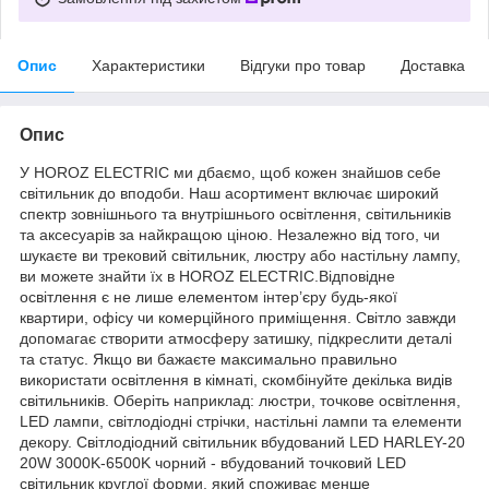
Опис
Характеристики
Відгуки про товар
Доставка
Опис
У HOROZ ELECTRIC ми дбаємо, щоб кожен знайшов себе
світильник до вподоби. Наш асортимент включає широкий
спектр зовнішнього та внутрішнього освітлення, світильників
та аксесуарів за найкращою ціною. Незалежно від того, чи
шукаєте ви трековий світильник, люстру або настільну лампу,
ви можете знайти їх в HOROZ ELECTRIC.Відповідне
освітлення є не лише елементом інтер’єру будь-якої
квартири, офісу чи комерційного приміщення. Світло завжди
допомагає створити атмосферу затишку, підкреслити деталі
та статус. Якщо ви бажаєте максимально правильно
використати освітлення в кімнаті, скомбінуйте декілька видів
світильників. Оберіть наприклад: люстри, точкове освітлення,
LED лампи, світлодіодні стрічки, настільні лампи та елементи
декору. Світлодіодний світильник вбудований LED HARLEY-20
20W 3000K-6500K чорний - вбудований точковий LED
світильник круглої форми, який споживає менше