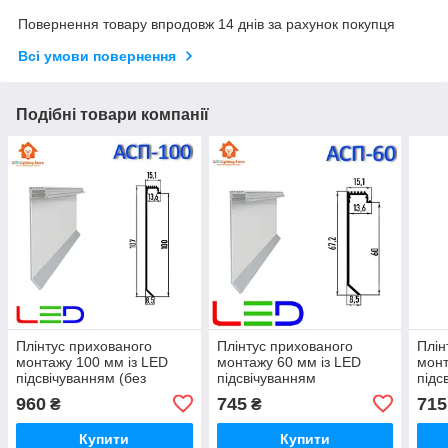
Повернення товару впродовж 14 днів за рахунок покупця
Всі умови повернення
Подібні товари компанії
Плінтус прихованого
Плінтус прихованого
Плін
монтажу 100 мм із LED
монтажу 60 мм із LED
монт
підсвічуванням (без
підсвічуванням
підс
покриття) 2500мм.
(порошкове фарбування
(по
960
745
715
₴
₴
RAL) 2600мм.
RAL)
Купити
Купити