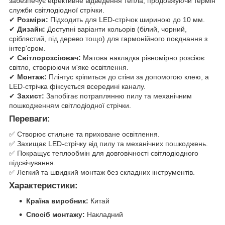
забезпечує ефективне відведення тепла, продовжуючи термін
служби світлодіодної стрічки.
✔
Розміри:
Підходить для LED-стрічок шириною до 10 мм.
✔
Дизайн:
Доступні варіанти кольорів (білий, чорний,
сріблястий, під дерево тощо) для гармонійного поєднання з
інтер'єром.
✔
Світлорозсіювач:
Матова накладка рівномірно розсіює
світло, створюючи м'яке освітлення.
✔
Монтаж:
Плінтус кріпиться до стіни за допомогою клею, а
LED-стрічка фіксується всередині каналу.
✔
Захист:
Запобігає потраплянню пилу та механічним
пошкодженням світлодіодної стрічки.
Переваги:
✅ Створює стильне та приховане освітлення.
✅ Захищає LED-стрічку від пилу та механічних пошкоджень.
✅ Покращує теплообмін для довговічності світлодіодного
підсвічування.
✅ Легкий та швидкий монтаж без складних інструментів.
Характеристики:
Країна виробник:
Китай
Спосіб монтажу:
Накладний