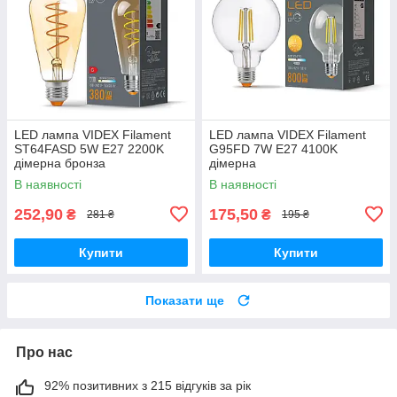
LED лампа VIDEX Filament
LED лампа VIDEX Filament
ST64FASD 5W E27 2200K
G95FD 7W E27 4100K
дімерна бронза
дімерна
В наявності
В наявності
252,90
175,50
₴
₴
281 ₴
195 ₴
Купити
Купити
Показати ще
Про нас
92% позитивних з 215 відгуків за рік