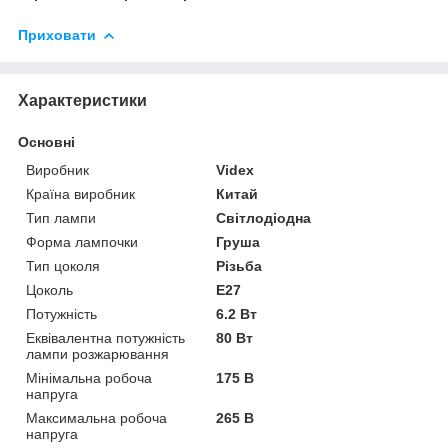
Приховати
Характеристики
Основні
Виробник
Videx
Країна виробник
Китай
Тип лампи
Світлодіодна
Форма лампочки
Груша
Тип цоколя
Різьба
Цоколь
E27
Потужність
6.2 Вт
Еквівалентна потужність
80 Вт
лампи розжарювання
Мінімальна робоча
175 В
напруга
Максимальна робоча
265 В
напруга