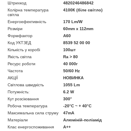
Штрихкод
4820246486842
Колірна температура
4100К (біле світло)
світла
Енергоефективність
170 Lm/W
Розміри
60mm х 112mm
Формфактор
А60
Код УКТЗЕД
8539 52 00 00
Кількість у коробі
100шт
Якість світла
Ra > 80
Ресурс роботи
40 000г
Частота
50/60 Hz
АКЦІЇ
НОВИНКА
Світлова швидкість
1055 Lm
Потужність:
6.2 W
Кут розсіювання
300°
Робоча температура
-20°C ~ + 40°С
Максимальна сила струму
47mA
Матеріали
Алюміній-поліамід
Клас енергоспоживання
А++