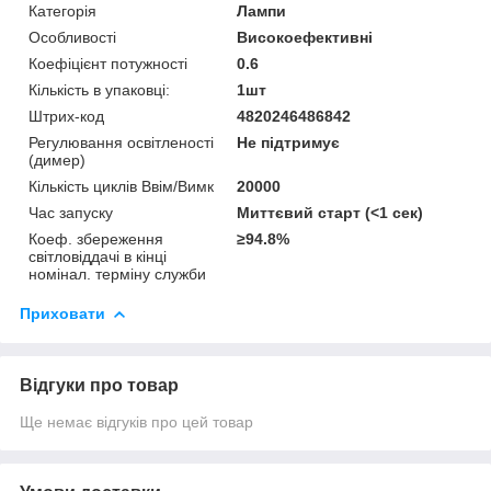
Категорія
Лампи
Особливості
Високоефективні
Коефіцієнт потужності
0.6
Кількість в упаковці:
1шт
Штрих-код
4820246486842
Регулювання освітленості
Не підтримує
(димер)
Кількість циклів Ввім/Вимк
20000
Час запуску
Миттєвий старт (<1 сек)
Коеф. збереження
≥94.8%
світловіддачі в кінці
номінал. терміну служби
Приховати
Відгуки про товар
Ще немає відгуків про цей товар