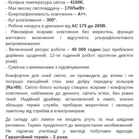
- Колірна температура світла
–
4100К.
- Має високу світловіддачу –
170Лм/Вт
.
- Енергоефективність освітлення –
A++.
- Кут розсіювання –
300°.
- Робоча напруга в діапазоні від
АС 175 до 265В.
- Рівномірне яскраве освітлення без мерехтінь, функція
миттєвого включення і відсутність ультрафіолетового
випромінювання.
- Величезний ресурс роботи –
40 000 годин
(що приблизно
дорівнює щоденній, 12-ти годинній роботі протягом дев'яти
років).
- Сумісна з вимикачами з підсвічуванням.
Комфортне для очей світло, не призводить до втоми і не
погіршує емоційний стан, має добру передачу кольорів
(
Ra>80
). Світло білого кольору створює яскраве і комфортне
освітлення, наближене до денного, світить м'яко, без різких
тіней. Надійний драйвер, встановлений в лампі, значно
збільшує термін служби, прибирає мерехтіння і захищає
лампочку від стрибків в електромережі.
До складу цієї лампи не входить ртуть та інші шкідливі
речовини. Термін придатності до використання необмежений.
Не підлягає утилізації у вигляді побутових відходів.
Гарантійний термін – 2 роки.