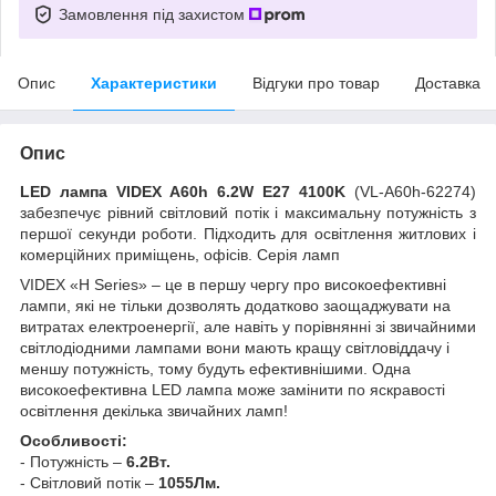
Замовлення під захистом
Опис
Характеристики
Відгуки про товар
Доставка
Опис
LED лампа VIDEX A60h 6.2W E27 4100K
(VL-A60h-62274)
забезпечує рівний світловий потік і максимальну потужність з
першої секунди роботи. Підходить для освітлення житлових і
комерційних приміщень, офісів. Серія ламп
VIDEX
«
H
Series
» – це в першу чергу про високоефективні
лампи, які не тільки дозволять додатково заощаджувати на
витратах електроенергії, але навіть у порівнянні зі звичайними
світлодіодними лампами вони мають кращу світловіддачу і
меншу потужність, тому будуть ефективнішими. Одна
високоефективна
LED
лампа може замінити по яскравості
освітлення декілька звичайних ламп!
Особливості:
- Потужність –
6.2Вт.
- Світловий потік –
1055Лм.