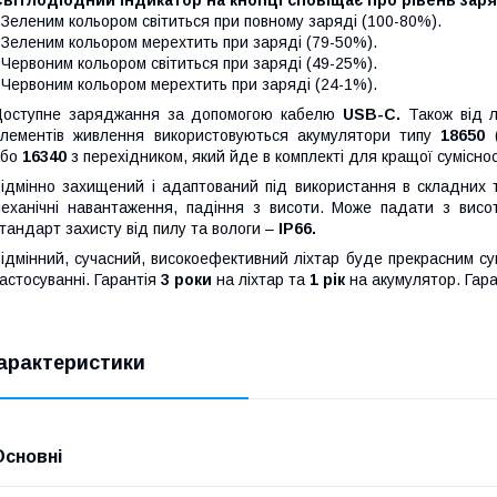
 Зеленим кольором світиться при повному заряді (100-80%).
 Зеленим кольором мерехтить при заряді (79-50%).
 Червоним кольором світиться при заряді (49-25%).
 Червоним кольором мерехтить при заряді (24-1%).
Доступне заряджання за допомогою кабелю
USB-C.
Також від л
лементів живлення використовуються акумулятори типу
18650
бо
16340
з перехідником, який йде в комплекті для кращої суміснос
ідмінно захищений і адаптований під використання в складних 
еханічні навантаження, падіння з висоти. Може падати з вис
тандарт захисту від пилу та вологи –
IP66.
ідмінний, сучасний, високоефективний ліхтар буде прекрасним суп
астосуванні. Гарантія
3 роки
на ліхтар та
1 рік
на акумулятор. Гар
арактеристики
Основні