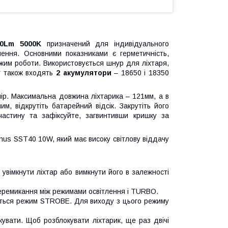
00Lm 5000K
призначений для індивідуального
ення. Основними показниками є герметичність,
ежим роботи. Використовується шнур для ліхтаря,
т також входять
2 акумулятори
– 18650 і 18350
ір. Максимальна довжина ліхтарика – 121мм, а в
, відкрутіть батарейний відсік. Закрутіть його
частину та зафіксуйте, загвинтивши кришку за
nus SST40 10W, який має високу світлову віддачу
 увімкнути ліхтар або вимкнути його в залежності
перемикання між режимами освітлення і TURBO.
ується режим STROBE. Для виходу з цього режиму
окувати. Щоб розблокувати ліхтарик, ще раз двічі