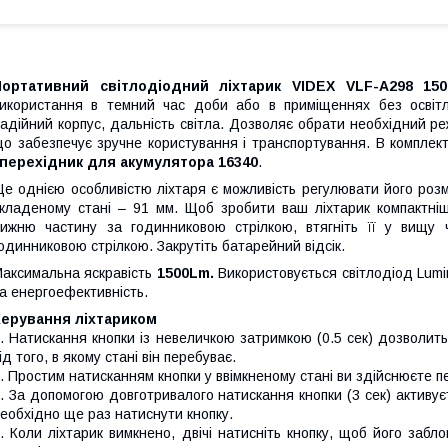
Портативний світлодіодний ліхтарик VIDEX VLF-A298 15
икористання в темний час доби або в приміщеннях без освітл
адійний корпус, дальність світла. Дозволяє обрати необхідний р
о забезпечує зручне користування і транспортування. В комплек
перехідник для акумулятора 16340
.
е однією особливістю ліхтаря є можливість регулювати його розм
кладеному стані – 91 мм. Щоб зробити ваш ліхтарик компактнішим
ижню частину за годинниковою стрілкою, втягніть її у вищу 
одинниковою стрілкою. Закрутіть батарейний відсік.
аксимальна яскравість
1500Lm.
Використовується світлодіод Lumi
а енергоефективність.
Керування ліхтариком
. Натискання кнопки із невеличкою затримкою (0.5 сек) дозволить
ід того, в якому стані він перебуває.
. Простим натисканням кнопки у ввімкненому стані ви здійснюєте 
. За допомогою довготривалого натискання кнопки (3 сек) актив
еобхідно ще раз натиснути кнопку.
. Коли ліхтарик вимкнено, двічі натисніть кнопку, щоб його забл