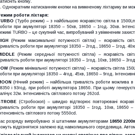
атисніть кнопку.
. Однократним натисканням кнопки на вимкненому ліхтарику ви мож
Режим роботи ліхтаря:
TURBO
(Турбо режим) – з найбільшою яскравістю світла в 1500Lm
оботи при акумуляторі 18350 – 50хв, 18650 – 1год. 30хв. Інтенс
ежимі TURBO – це сукупний час, випробуваний з увімкненим захисто
HIGH
(Режим максимальної потужності світла) – яскравість сві
ривалість роботи при акумуляторі 18350 – 2год., 18650 – 1год. 40хв
MIDDLE
(Режим середньої потужності світла) – яскравість сві
ривалість роботи при акумуляторі 18350 – 1год. 10хв, 18650 – 3год.
LOW
(Режим мінімальної потужності світла) – яскравість світла 15
оботи при акумуляторі 18350 – 4год. 45хв, 18650 – 9год. Інтенсивні
MOON
(Нічний режим) – найбільша тривалість роботи можлива в
8350 і 93год. при роботі акумулятора 18650. При цьому генеруєть
алічує 32м. Інтенсивність світлового потоку 262cd.
STROBE
(Стробоскоп) – швидко відтворює повторювані яскраві б
ривалість роботи при акумуляторі 18350 – 1год. 10хв, 18650 – 
нтенсивність світлового потоку 5550cd.
ас розряду випробувано зі штатними акумуляторами
18650 2200
ожуть відрізнятися залежно від навколишнього середовища. Авто
вітлодіодний індикатор на кнопці сповіщає про рівень заря