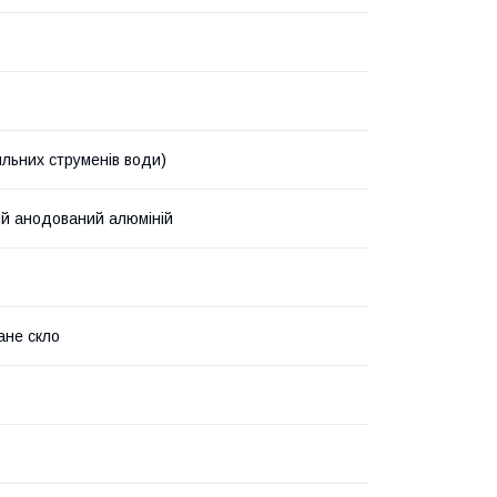
ильних струменів води)
ий анодований алюміній
ане скло