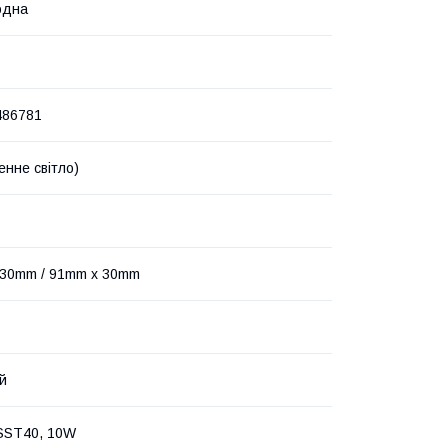
одна
486781
енне світло)
 30mm / 91mm х 30mm
ий
SST40, 10W