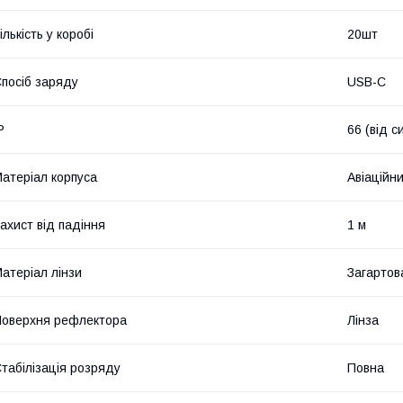
ількість у коробі
20шт
посіб заряду
USB-C
P
66 (від с
атеріал корпуса
Авіаційн
ахист від падіння
1 м
атеріал лінзи
Загартов
оверхня рефлектора
Лінза
табілізація розряду
Повна