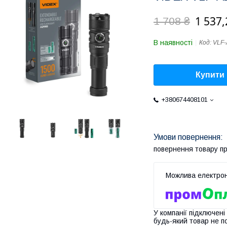
1 537,
1 708 ₴
В наявності
Код:
VLF-
Купити
+380674408101
повернення товару п
У компанії підключені
будь-який товар не п