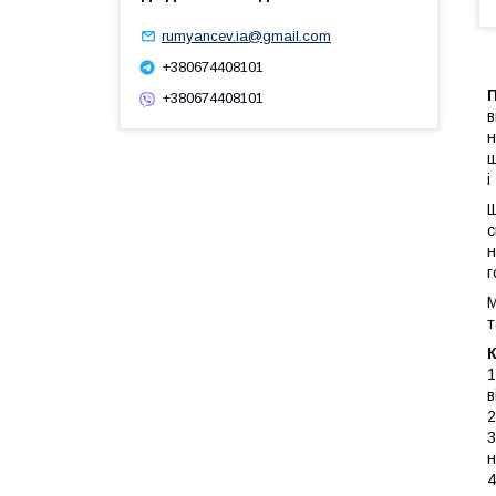
rumyancev.ia@gmail.com
+380674408101
+380674408101
в
н
щ
і
Щ
с
н
г
М
т
1
в
2
3
н
4