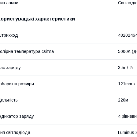
ип лампи
Світлоді
Користувацькі характеристики
Штрихкод
4820246
олірна температура світла
5000K (д
ас заряду
3.5г / 2г
абаритні розміри
121mm х
альність
220м
ндикатор заряду
4 рівнев
ип світлодіода
Luminus 