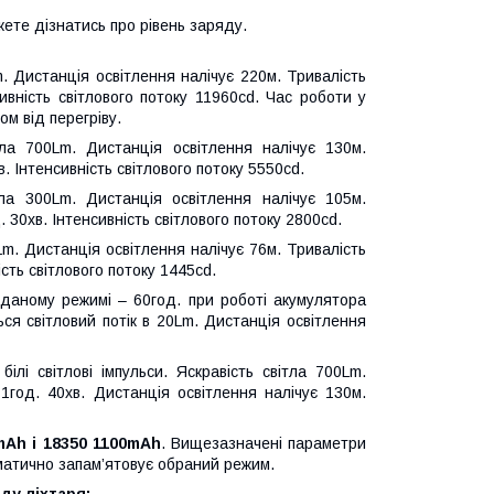
ете дізнатись про рівень заряду.
. Дистанція освітлення налічує 220м. Тривалість
ивність світлового потоку 11960cd. Час роботи у
м від перегріву.
тла 700Lm. Дистанція освітлення налічує 130м.
. Інтенсивність світлового потоку 5550cd.
тла 300Lm. Дистанція освітлення налічує 105м.
 30хв. Інтенсивність світлового потоку 2800cd.
0Lm. Дистанція освітлення налічує 76м. Тривалість
сть світлового потоку 1445cd.
 даному режимі – 60год. при роботі акумулятора
ся світловий потік в 20Lm. Дистанція освітлення
ілі світлові імпульси. Яскравість світла 700Lm.
1год. 40хв. Дистанція освітлення налічує 130м.
mAh
і 18350 1100mAh
. Вищезазначені параметри
матично запам’ятовує обраний режим.
ду ліхтаря: