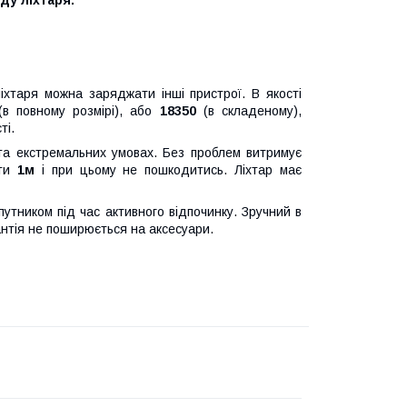
іхтаря можна заряджати інші пристрої. В якості
(в повному розмірі), або
18350
(в складеному),
ті.
та екстремальних умовах. Без проблем витримує
оти
1м
і при цьому не пошкодитись. Ліхтар має
утником під час активного відпочинку. Зручний в
антія не поширюється на аксесуари.