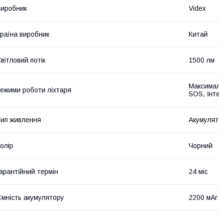
иробник
Videx
раїна виробник
Китай
вітловий потік
1500 лм
Максимал
ежими роботи ліхтаря
SOS, Інт
ип живлення
Акумулят
олір
Чорний
арантійний термін
24 міс
мність акумулятору
2200 мАг