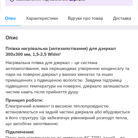
Опис
Характеристики
Відгуки про товар
Доставка
Опис
Плівка нагрівальна (антизапотівання) для дзеркал
300x300 мм, 1,5-2,5 W/dm²
Нагрівальна плівка для дзеркал – це система
антизапотівання, яка перешкоджає утворенню конденсату та
пари на поверхні дзеркал у ванних кімнатах та інших
приміщеннях з підвищеною вологістю. Завдяки підтримці
підвищеної температури на поверхні, дзеркало залишається
чистим навіть після прийняття душу.
Принцип роботи:
Електричний елемент із високою теплопровідністю
встановлюється на задній частині дзеркала або вбудовується
в його структуру. Це забезпечує рівномірний розподіл тепла,
що запобігає запотіванню.
Підключення:
Один дріт підключається до живлення AC 220V, інший – до