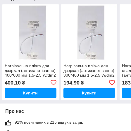
Нагрівальна плівка для
Нагрівальна плівка для
Нагр
дзеркал (антизапотівання)
дзеркал (антизапотівання)
овал
400*600 мм 1,5-2,5 W/dm2
300*400 мм 1,5-2,5 W/dm2
(ант
мм 1
400,10
194,90
183
₴
₴
Купити
Купити
Про нас
92% позитивних з 215 відгуків за рік