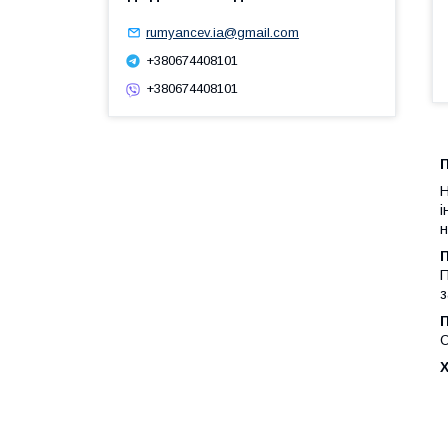
rumyancev.ia@gmail.com
+380674408101
+380674408101
П
Н
і
н
П
з
О