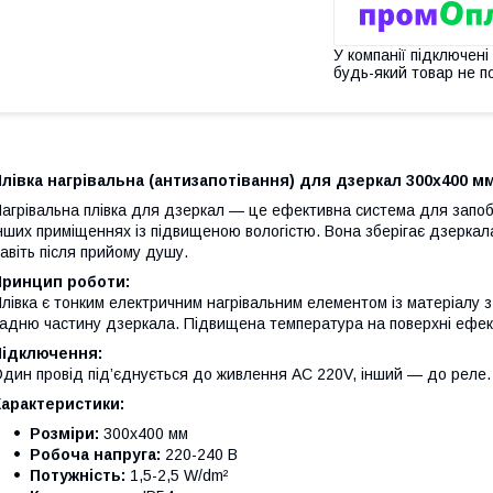
У компанії підключені
будь-який товар не п
лівка нагрівальна (антизапотівання) для дзеркал 300x400 мм,
агрівальна плівка для дзеркал — це ефективна система для запобі
нших приміщеннях із підвищеною вологістю. Вона зберігає дзерка
авіть після прийому душу.
Принцип роботи:
лівка є тонким електричним нагрівальним елементом із матеріалу з
адню частину дзеркала. Підвищена температура на поверхні ефект
Підключення:
дин провід під’єднується до живлення AC 220V, інший — до реле.
Характеристики:
Розміри:
300х400 мм
Робоча напруга:
220-240 В
Потужність:
1,5-2,5 W/dm²