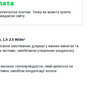
 електронні платежі. Тепер ви можете купити
окидаючи сайту.
 1,5-2,5 W/dm²
гання запотіванню дзеркал у ванних кімнатах та
ла чистими, запобігаючи утворенню конденсату
 високою теплопровідністю, який кріпиться на
ивно запобігає конденсації вологи.