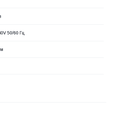
в
0V 50/60 Гц
мм