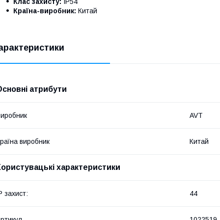
Клас захисту:
IP54
Країна-виробник:
Китай
арактеристики
Основні атрибути
иробник
AVT
раїна виробник
Китай
Користувацькі характеристики
P захист:
44
ртикул
1022519