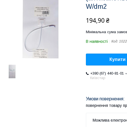
W/dm2
194,90 ₴
Мінімальна сума замов
В наявності
Код:
1022
Купити
+380 (67) 440-81-01
Київстар
повернення товару п