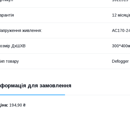
арантія
12 місяці
апруження живлення:
AC170-24
озмір ДхШХВ
300*400
ип товару
Defogger
нформація для замовлення
іна:
194,90 ₴