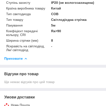
Ступінь захисту
IP20 (не вологозахищена)
Країна виробника товару
Китай
Тип светодиода
COB
Тип товару
Світлодіодна стрічка
Пакування
5м
Коефіцієнт передачі
Ra>90
кольору, CRI
Ширина стрічки (мм)
8
Яскравість на світлодіод,
-
Лм/ світлодіод
Приховати
Відгуки про товар
Ще немає відгуків про цей товар
Умови доставки
Нова Пошта