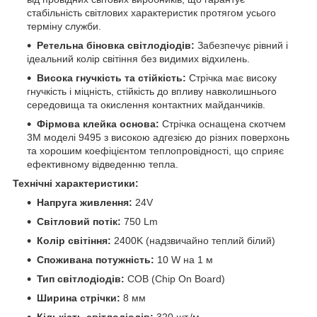
стабільність світлових характеристик протягом усього
терміну служби.
Ретельна біновка світлодіодів:
Забезпечує рівний і
ідеальний колір світіння без видимих відхилень.
Висока гнучкість та стійкість:
Стрічка має високу
гнучкість і міцність, стійкість до впливу навколишнього
середовища та окислення контактних майданчиків.
Фірмова клейка основа:
Стрічка оснащена скотчем
3M моделі 9495 з високою адгезією до різних поверхонь
та хорошим коефіцієнтом теплопровідності, що сприяє
ефективному відведенню тепла.
Технічні характеристики:
Напруга живлення:
24V
Світловий потік:
750 Lm
Колір світіння:
2400K (надзвичайно теплий білий)
Споживана потужність:
10 W на 1 м
Тип світлодіодів:
COB (Chip On Board)
Ширина стрічки:
8 мм
Кількість світлодіодів:
320 шт./м