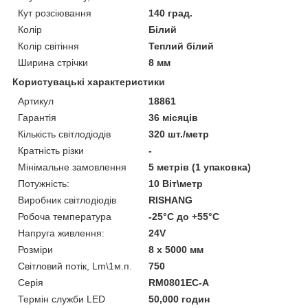
Кут розсіювання
140 град.
Колір
Білий
Колір світіння
Теплий білий
Ширина стрічки
8 мм
Користувацькі характеристики
Артикул
18861
Гарантія
36 місяців
Кількість світлодіодів
320 шт./метр
Кратність різки
-
Мінімальне замовлення
5 метрів (1 упаковка)
Потужність:
10 Віт\метр
Виробник світлодіодів
RISHANG
Робоча температура
-25°С до +55°С
Напруга живлення:
24V
Розміри
8 х 5000 мм
Світловий потік, Lm\1м.п.
750
Серія
RM0801EC-A
Термін служби LED
50,000 годин