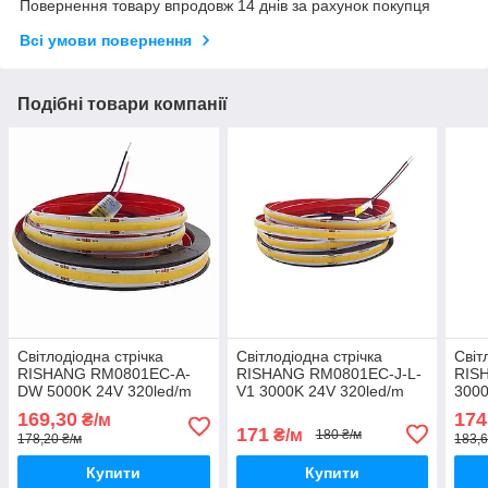
Повернення товару впродовж 14 днів за рахунок покупця
Всі умови повернення
Подібні товари компанії
Світлодіодна стрічка
Світлодіодна стрічка
Світ
RISHANG RM0801EC-A-
RISHANG RM0801EC-J-L-
RIS
DW 5000K 24V 320led/m
V1 3000K 24V 320led/m
3000
10W 920Lm IP20 CRI90
10W 850Lm IP20 CRI90
10W
169,30
174
₴/м
171
₴/м
180 ₴/м
178,20 ₴/м
183,6
Купити
Купити