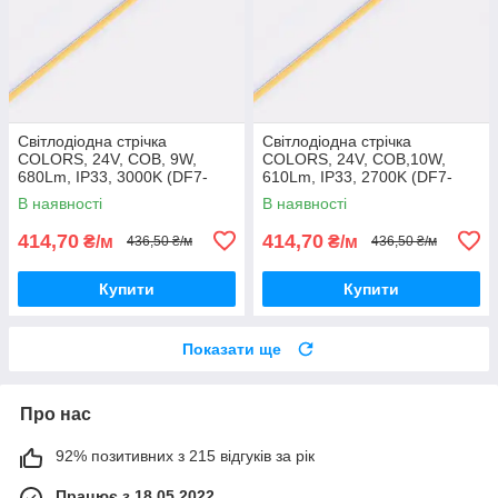
Світлодіодна стрічка
Світлодіодна стрічка
COLORS, 24V, COB, 9W,
COLORS, 24V, COB,10W,
680Lm, IP33, 3000K (DF7-
610Lm, IP33, 2700K (DF7-
24V-4mm-WW)
24V-4mm-SW)
В наявності
В наявності
414,70
414,70
₴/м
₴/м
436,50 ₴/м
436,50 ₴/м
Купити
Купити
Показати ще
Про нас
92% позитивних з 215 відгуків за рік
Працює з 18.05.2022