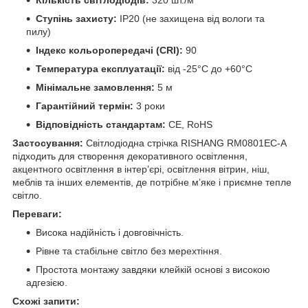
Ступінь захисту:
IP20 (не захищена від вологи та
пилу)
Індекс кольоропередачі (CRI):
90
Температура експлуатації:
від -25°C до +60°C
Мінімальне замовлення:
5 м
Гарантійний термін:
3 роки
Відповідність стандартам:
CE, RoHS
Застосування:
Світлодіодна стрічка RISHANG RM0801EC-A
підходить для створення декоративного освітлення,
акцентного освітлення в інтер’єрі, освітлення вітрин, ніш,
меблів та інших елементів, де потрібне м’яке і приємне тепле
світло.
Переваги:
Висока надійність і довговічність.
Рівне та стабільне світло без мерехтіння.
Простота монтажу завдяки клейкій основі з високою
адгезією.
Схожі запити: