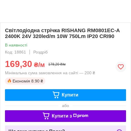
Світлодіодна стрічка RISHANG RM0801EC-A
2400K 24V 320led/m 10W 750Lm IP20 CRI90
В наявності
Код: 18861
Роздріб
169,30
₴/м
178,20 ₴/м
Мінімальна сума замовлення на сайті — 200 ₴
Економія
8.90 ₴
Купити
або
Купити з