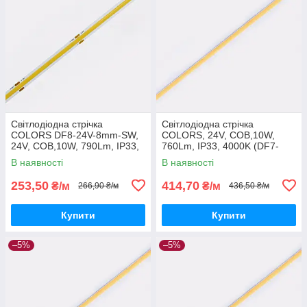
Світлодіодна стрічка
Світлодіодна стрічка
COLORS DF8-24V-8mm-SW,
COLORS, 24V, COB,10W,
24V, COB,10W, 790Lm, IP33,
760Lm, IP33, 4000K (DF7-
2700K
24V-4mm-NW)
В наявності
В наявності
253,50
414,70
₴/м
₴/м
266,90 ₴/м
436,50 ₴/м
Купити
Купити
–5%
–5%