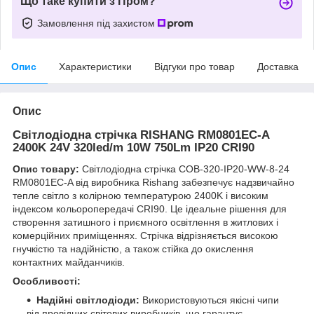
Що таке купити з Пром?
Замовлення під захистом
Опис
Характеристики
Відгуки про товар
Доставка
Опис
Світлодіодна стрічка RISHANG RM0801EC-A
2400K 24V 320led/m 10W 750Lm IP20 CRI90
Опис товару:
Світлодіодна стрічка COB-320-IP20-WW-8-24
RM0801EC-A від виробника Rishang забезпечує надзвичайно
тепле світло з колірною температурою 2400K і високим
індексом кольоропередачі CRI90. Це ідеальне рішення для
створення затишного і приємного освітлення в житлових і
комерційних приміщеннях. Стрічка відрізняється високою
гнучкістю та надійністю, а також стійка до окислення
контактних майданчиків.
Особливості:
Надійні світлодіоди:
Використовуються якісні чипи
від провідних світових виробників, що гарантує