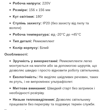
Робоча напруга:
220V
Розміри:
156 х 156 мм
Кут світіння:
180°
Ступінь захисту:
IP20 (без захисту від пилу та
вологи)
Робоча температура:
від -20°С до +45°С
Тип деталі:
Ремкомплект
Колір корпусу:
Білий
Особливості:
Зручність у використанні:
Ремкомплекти легко
монтуються на магніти або за допомогою шурупів, що
дозволяє швидко і просто відновити роботу світильника.
Екологічність:
Не виділяє шкідливих речовин, таких
як ртуть, і не випромінює ультрафіолет.
Миттєве вмикання:
Швидкий старт без затримок і
необхідності розігріву.
Низьке тепловиділення:
Дозволяє світильнику
працювати без перегріву та подовжує термін служби.