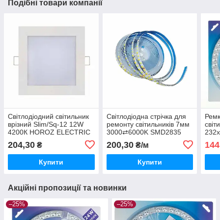
Подібні товари компанії
Світлодіодний світильник
Світлодіодна стрічка для
Ремк
врізний Slim/Sq-12 12W
ремонту світильників 7мм
світ
4200К HOROZ ELECTRIC
3000⇄6000K SMD2835
232
056-005-0012-030
120led/m 12W 260-300mA
500
204,30
200,30
144
₴
₴/м
IP20
Купити
Купити
Акційні пропозиції та новинки
–25%
–25%