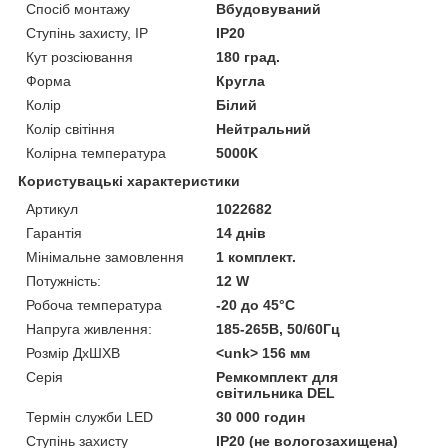
Спосіб монтажу
Вбудовуваний
Ступінь захисту, IP
IP20
Кут розсіювання
180 град.
Форма
Кругла
Колір
Білий
Колір світіння
Нейтральний
Колірна температура
5000K
Користувацькі характеристики
Артикул
1022682
Гарантія
14 днів
Мінімальне замовлення
1 комплект.
Потужність:
12 W
Робоча температура
-20 до 45°С
Напруга живлення:
185-265В, 50/60Гц
Розмір ДхШХВ
<unk> 156 мм
Серія
Ремкомплект для
світильника DEL
Термін служби LED
30 000 годин
Ступінь захисту
IP20 (не вологозахищена)