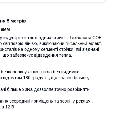
ня 5 метрів
 8мм
 індустрії світлодіодних стрічок. Технологія COB
ою світловою лінією, виключаючи піксельний ефект.
исталів на одному сегменті стрічки, які з'єднані
, що забезпечує відведення тепла.
 безперервну лінію світла без видимих
 під кутом 180 градусів, що значно більше,
ачі більше 90Ra дозволяє точно розрізняти
ня всередині приміщень та зовні, у рекламі,
на 12 В.