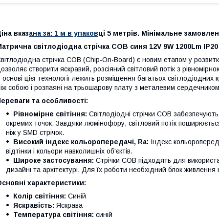
іна вказ
ана за: 1 м в упаков
ці 5 метрів. Мінімальне замовлен
атрична світлодіодна стрічка COB синя 12V 9W 1200Lm IP20
вітлодіодна стрічка COB (Chip-On-Board) є новим етапом у розвитку
озволяє створити яскравий, розсіяний світловий потік з рівномірн
 основі цієї технології лежить розміщення багатьох світлодіодних кр
іж собою і розпаяні на трьошарову плату з металевим сердечником
ереваги та особливості:
Рівномірне світіння:
Світлодіодні стрічки COB забезпечують
окремих точок. Завдяки люмінофору, світловий потік поширюється
ніж у SMD стрічок.
Високий індекс кольоропередачі, Ra:
Індекс кольороперед
відтінки і кольори навколишніх об'єктів.
Широке застосування:
Стрічки COB підходять для використан
дизайні та архітектурі. Для їх роботи необхідний блок живлення 
сновні характеристики:
Колір світіння:
Синій
Яскравість:
Яскрава
Температура світіння:
синій