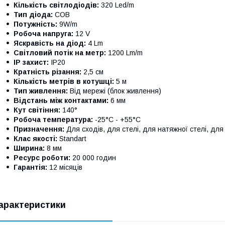
Кількість світлодіодів:
320 Led/m
Тип діода:
COB
Потужність:
9W/m
Робоча напруга:
12 V
Яскравість на діод:
4 Lm
Світловий потік на метр:
1200 Lm/m
IP захист:
IP20
Кратність різання:
2,5 см
Кількість метрів в котушці:
5 м
Тип живлення:
Від мережі (блок живлення)
Відстань між контактами:
6 мм
Кут світіння:
140°
Робоча температура:
-25°С - +55°С
Призначення:
Для сходів, для стелі, для натяжної стелі, для
Клас якості:
Standart
Ширина:
8 мм
Ресурс роботи:
20 000 годин
Гарантія:
12 місяців
арактеристики