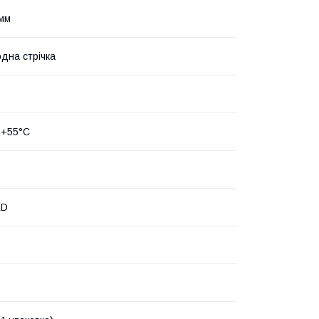
 мм
одна стрічка
 +55°С
ED