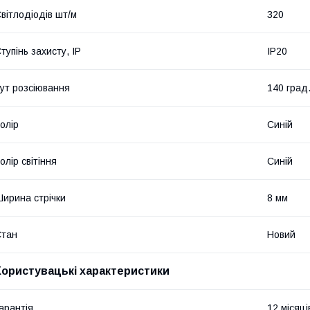
вітлодіодів шт/м
320
тупінь захисту, IP
IP20
ут розсіювання
140 град
олір
Синій
олір світіння
Синій
ирина стрічки
8 мм
Стан
Новий
Користувацькі характеристики
арантія
12 місяці