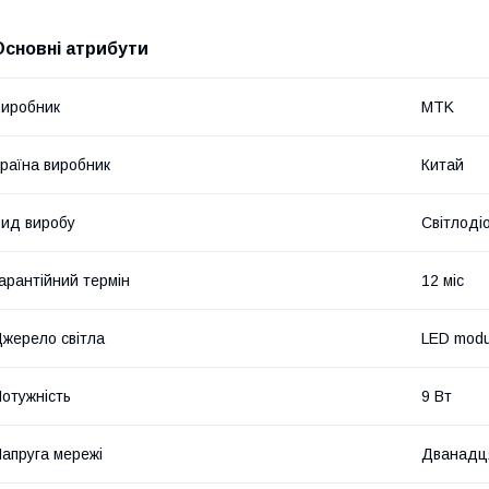
Основні атрибути
иробник
MTK
раїна виробник
Китай
ид виробу
Світлоді
арантійний термін
12 міс
жерело світла
LED modu
отужність
9 Вт
апруга мережі
Дванадц