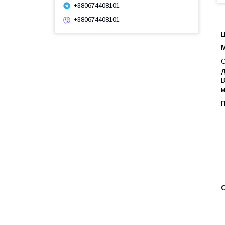
+380674408101
+380674408101
Ц
М
С
д
В
м
П
О