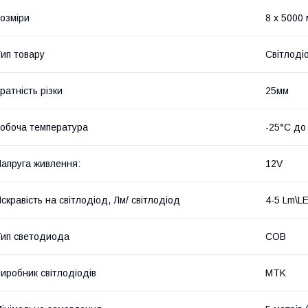
озміри
8 х 5000
ип товару
Світлоді
ратність різки
25мм
обоча температура
-25°С до
апруга живлення:
12V
скравість на світлодіод, Лм/ світлодіод
4-5 Lm\L
ип светодиода
COB
иробник світлодіодів
MTK