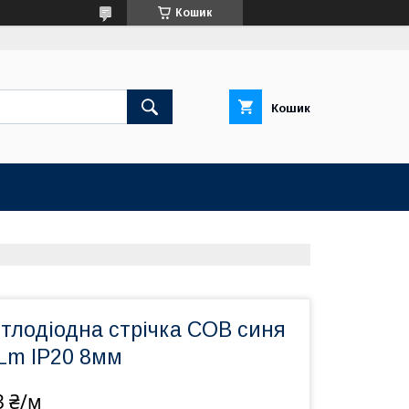
Кошик
Кошик
тлодіодна стрічка COB синя
Lm IP20 8мм
3 ₴/м