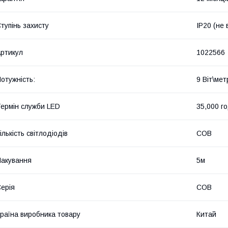
тупінь захисту
IP20 (не
ртикул
1022566
отужність:
9 Віт\мет
ермін служби LED
35,000 г
ількість світлодіодів
COB
акування
5м
ерія
COB
раїна виробника товару
Китай