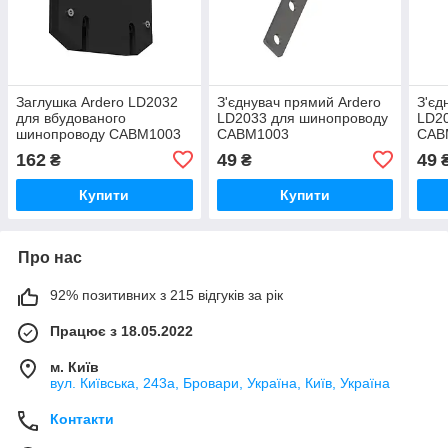
Заглушка Ardero LD2032
З'єднувач прямий Ardero
З'єд
для вбудованого
LD2033 для шинопроводу
LD2
шинопроводу CABM1003
CABM1003
CAB
чорна
162
49
49
₴
₴
Купити
Купити
Про нас
92% позитивних з 215 відгуків за рік
Працює з 18.05.2022
м. Київ
вул. Київська, 243а, Бровари, Україна, Київ, Україна
Контакти