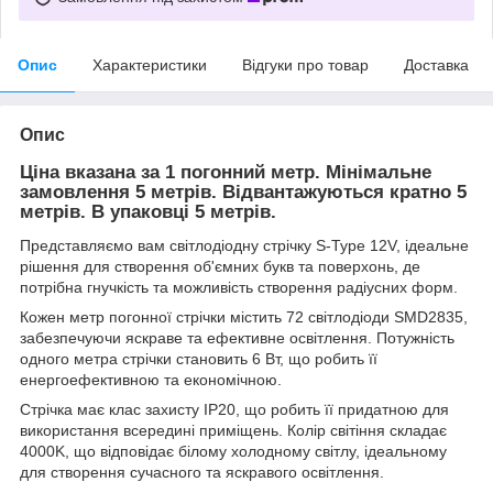
Опис
Характеристики
Відгуки про товар
Доставка
Опис
Ціна вказана за 1 погонний метр. Мінімальне
замовлення 5 метрів. Відвантажуються кратно 5
метрів. В упаковці 5 метрів.
Представляємо вам світлодіодну стрічку S-Type 12V, ідеальне
рішення для створення об'ємних букв та поверхонь, де
потрібна гнучкість та можливість створення радіусних форм.
Кожен метр погонної стрічки містить 72 світлодіоди SMD2835,
забезпечуючи яскраве та ефективне освітлення. Потужність
одного метра стрічки становить 6 Вт, що робить її
енергоефективною та економічною.
Стрічка має клас захисту IP20, що робить її придатною для
використання всередині приміщень. Колір світіння складає
4000K, що відповідає білому холодному світлу, ідеальному
для створення сучасного та яскравого освітлення.