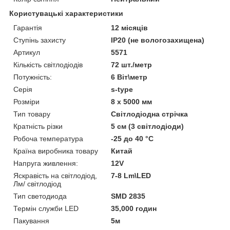
Користувацькі характеристики
Гарантія
12 місяців
Ступінь захисту
IP20 (не вологозахищена)
Артикул
5571
Кількість світлодіодів
72 шт./метр
Потужність:
6 Віт\метр
Серія
s-type
Розміри
8 х 5000 мм
Тип товару
Світлодіодна стрічка
Кратність різки
5 см (3 світлодіоди)
Робоча температура
-25 до 40 °C
Країна виробника товару
Китай
Напруга живлення:
12V
Яскравість на світлодіод,
7-8 Lm\LED
Лм/ світлодіод
Тип светодиода
SMD 2835
Термін служби LED
35,000 годин
Пакування
5м