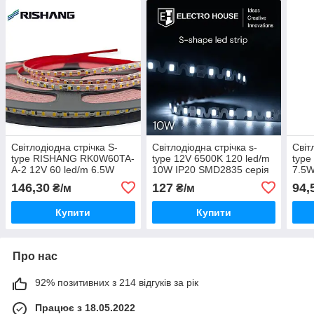
Світлодіодна стрічка S-
Світлодіодна стрічка s-
Світ
type RISHANG RK0W60TA-
type 12V 6500K 120 led/m
type
A-2 12V 60 led/m 6.5W
10W IP20 SMD2835 серія
7.5W
600Lm IP33 4000K
S-Shape гарантія 3 роки
Prof
146,30
127
94,
₴/м
₴/м
283
Купити
Купити
Про нас
92% позитивних з 214 відгуків за рік
Працює з 18.05.2022