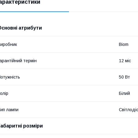
арактеристики
Основні атрибути
иробник
Biom
арантійний термін
12 міс
отужність
50 Вт
олір
Білий
ип лампи
Світлоді
Габаритні розміри