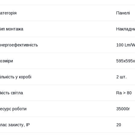
атегорія
Панелі
ип монтажа
Накладн
нергоефективність
100 Lm/
озміри
595x595x
ількість у коробі
2 шт.
кість світла
Ra > 80
есурс роботи
35000г
лас захисту, IP
20