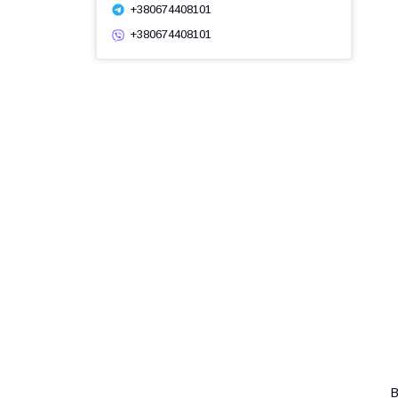
+380674408101
+380674408101
B