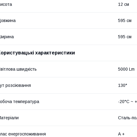
исота
12 см
Довжина
595 см
Ширина
595 см
Користувацькі характеристики
вітлова швидкість
5000 Lm
ут розсіювання
130°
обоча температура
-20°C ~ 
атеріали
Сталь-по
лас енергоспоживання
А +