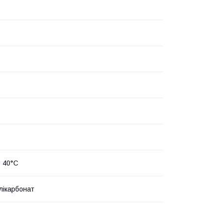
+ 40°С
лікарбонат