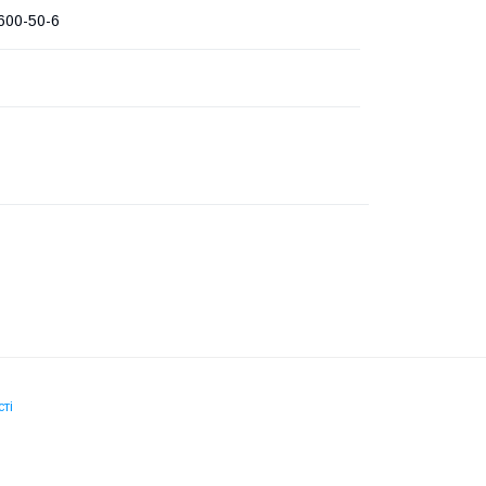
600-50-6
ті