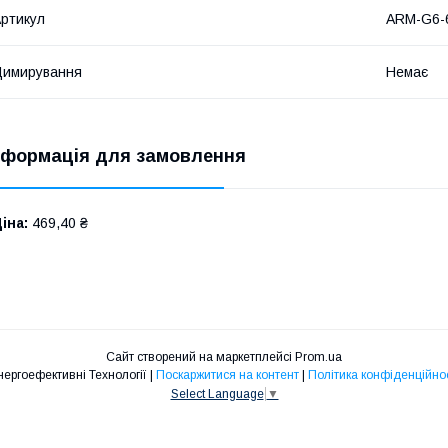
ртикул
ARM-G6-
Димирування
Немає
нформація для замовлення
іна:
469,40 ₴
Сайт створений на маркетплейсі
Prom.ua
Енергоефективні Технології |
Поскаржитися на контент
|
Політика конфіденційнос
Select Language
▼