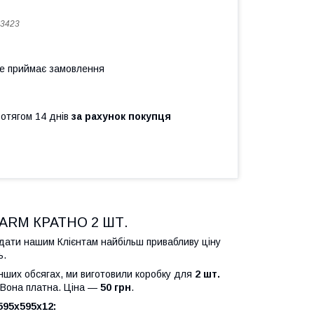
3423
не приймає замовлення
ротягом 14 днів
за рахунок покупця
ARM КРАТНО 2 ШТ.
дати нашим Клієнтам найбільш привабливу ціну
ь.
нших обсягах, ми виготовили коробку для
2 шт.
 Вона платна. Ціна —
50 грн
.
595x595x12: