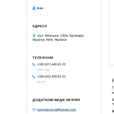
Іван
вул. Київська, 243а, Бровари,
Україна, Київ, Україна
+380 (67) 440-81-01
Київстар
+380 (93) 440-81-01
lifecell
н
Щ
Т
rumyancev.ia@gmail.com
Х