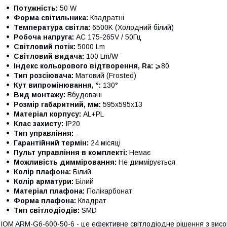
Потужність:
50 W
Форма світильника:
Квадратні
Температура світла:
6500K (Холодний білий)
Робоча напруга:
AC 175-265V / 50Гц
Світловий потік:
5000 Lm
Світловий видача:
100 Lm/W
Індекс кольорового відтворення, Ra:
⩾80
Тип розсіювача:
Матовий (Frosted)
Кут випромінювання, °:
130°
Вид монтажу:
Вбудовані
Розмір габаритний, мм:
595x595x13
Матеріал корпусу:
AL+PL
Клас захисту:
IP20
Тип управління:
-
Гарантійний термін:
24 місяці
Пульт управління в комплекті:
Немає
Можливість димміровання:
Не диммірується
Колір плафона:
Білий
Колір арматури:
Білий
Матеріал плафона:
Полікарбонат
Форма плафона:
Квадрат
Тип світлодіодів:
SMD
IOM ARM-G6-600-50-6 - це ефективне світлодіодне рішення з вис