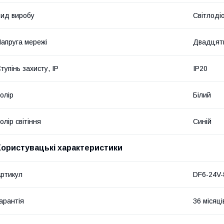
ид виробу
Світлоді
апруга мережі
Двадцят
тупінь захисту, IP
IP20
олір
Білий
олір світіння
Синій
Користувацькі характеристики
ртикул
DF6-24V
арантія
36 місяці