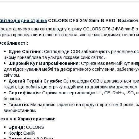
вітлодіодна стрічка
COLORS DF6-24V-8mm-B PRO: Вражаючий
редставляємо вам світлодіодну стрічку COLORS DF6-24V-8mm-B з 
трічка пропонує виняткове освітлення, яке не має видимих точок і
Особливості:
Єдне Світіння:
Світлодіоди COB забезпечують рівномірне ос
цьому привабливе та ультра-яскраве синє світло.
Широкий Кут Випромінювання:
Стрічка має великий кут ви
для підсвічування меблі та декоративного освітлення, забезпеч
світлом.
Довгий Термін Служби:
Світлодіоди COB відзначаються три
годин, що робить цю стрічку надійним та довговічним джерелом 
Сертифікація:
Стрічка має сертифікацію UL, CE, RoHs, ISO, п
безпеки.
Гарантія:
Ми надаємо гарантію на продукт протягом 3 років, 
використанням.
ехнічні Характеристики:
Бренд:
COLORS
Колір:
Синій
Потужність:
8,0 Вт/м