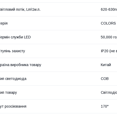
вітловий потік, Lm\1м.п.
620-630
ерія
COLORS
ермін служби LED
50,000 г
тупінь захисту
IP20 (не
раїна виробника товару
Китай
ип светодиода
COB
ип товару
Світлоді
ут розсіювання
170°