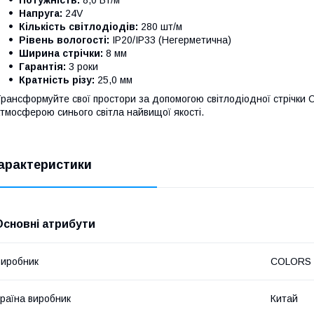
Напруга:
24V
Кількість світлодіодів:
280 шт/м
Рівень вологості:
IP20/IP33 (Негерметична)
Ширина стрічки:
8 мм
Гарантія:
3 роки
Кратність різу:
25,0 мм
рансформуйте свої простори за допомогою світлодіодної стрічк
тмосферою синього світла найвищої якості.
арактеристики
Основні атрибути
иробник
COLORS
раїна виробник
Китай