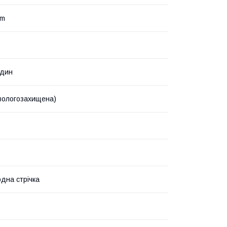
nm
один
 вологозахищена)
одна стрічка