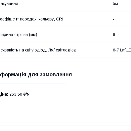
акування
5м
оефіцієнт передачі кольору, CRI
-
ирина стрічки (мм)
8
скравість на світлодіод, Лм/ світлодіод
6-7 Lm\L
нформація для замовлення
іна:
253,50 ₴/м