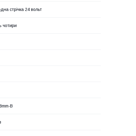
одна стрічка 24 вольт
ь чотири
-8mm-B
в