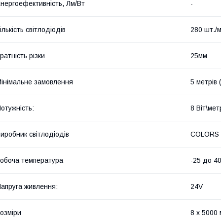
нергоефективність, Лм/Вт
-
ількість світлодіодів
280 шт./
ратність різки
25мм
інімальне замовлення
5 метрів 
отужність:
8 Віт\мет
иробник світлодіодів
COLORS
обоча температура
-25 до 4
апруга живлення:
24V
озміри
8 х 5000