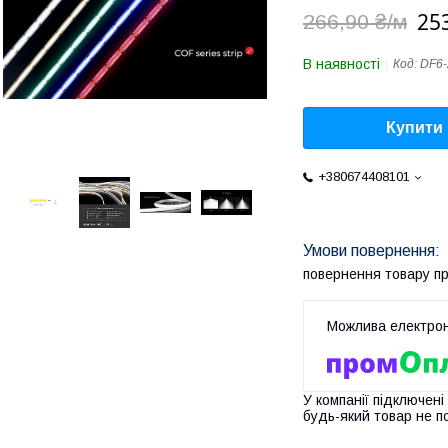
25
266,90 ₴/м
В наявності
Код:
DF6
Купити
+380674408101
повернення товару п
У компанії підключені
будь-який товар не п