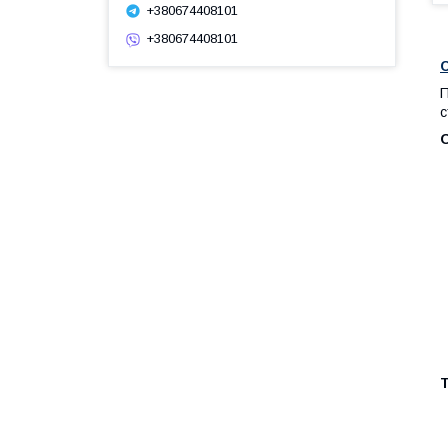
+380674408101
+380674408101
С
П
с
Т