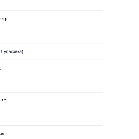
метр
(1 упаковка)
р
0 °C
 мм