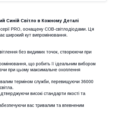
 Синій Світло в Кожному Деталі
серії PRO, оснащену COB-світлодіодами. Ця
 має широкий кут випромінювання.
вітлення без видимих точок, створюючи при
промінювання, що робить її ідеальним вибором
уючи при цьому максимальне охоплення
валим терміном служби, перевищуючи 36000
світла.
ідтверджуючи високі стандарти якості та
забезпечуючи вас тривалим та впевненим