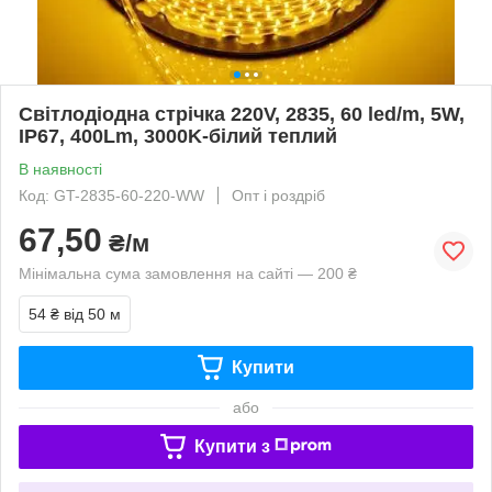
Світлодіодна стрічка 220V, 2835, 60 led/m, 5W,
IP67, 400Lm, 3000K-білий теплий
В наявності
Код: GT-2835-60-220-WW
Опт і роздріб
67,50
₴/м
Мінімальна сума замовлення на сайті — 200 ₴
54 ₴
від 50 м
Купити
або
Купити з