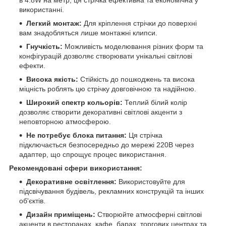
в 4.8W на метр, ця стрічка ефективна та економічна у
використанні.
Легкий монтаж:
Для кріплення стрічки до поверхні
вам знадобляться лише монтажні клипси.
Гнучкість:
Можливість моделювання різних форм та
конфігурацій дозволяє створювати унікальні світлові
ефекти.
Висока якість:
Стійкість до пошкоджень та висока
міцність роблять цю стрічку довговічною та надійною.
Широкий спектр кольорів:
Теплий білий колір
дозволяє створити декоративні світлові акценти з
неповторною атмосферою.
Не потребує блока питання:
Ця стрічка
підключається безпосередньо до мережі 220В через
адаптер, що спрощує процес використання.
Рекомендовані сфери використання:
Декоративне освітлення:
Використовуйте для
підсвічування будівель, рекламних конструкцій та інших
об'єктів.
Дизайн приміщень:
Створюйте атмосферні світлові
акценти в ресторанах, кафе, барах, торгових центрах та