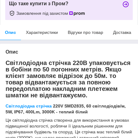
Що таке купити з Пром?
Замовлення під захистом
Опис
Характеристики
Відгуки про товар
Доставка
Опис
Світлодіодна стрічка 220В упаковується
в бобіни по 50 погонних метрів. Якщо
клієнт замовляє відрізок до 50м. то
товар відвантажується за повною
передоплатою накладним плетежем
шматки не відвантажуємо.
Світлодіодна стрічка
220V SMD2835, 60 світлодіодів/м,
5W, IP67, 400Lm, 3000K - теплий білий
Ця світлодіодна стрічка створена для використання в умовах
підвищеної вологості, роблячи її ідеальним рішенням для
підсвічування будівель та споруд. Ця стрічка має теплий білий
колір (3000K), що надає приємний і затишний світловий