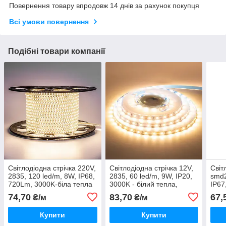
Повернення товару впродовж 14 днів за рахунок покупця
Всі умови повернення
Подібні товари компанії
Світлодіодна стрічка 220V,
Світлодіодна стрічка 12V,
Світ
2835, 120 led/m, 8W, IP68,
2835, 60 led/m, 9W, IP20,
smd2
720Lm, 3000K-біла тепла
3000K - білий тепла,
IP67
Professional. Гарантія - 24
(pink
74,70
83,70
67,
₴/м
₴/м
місяці
Купити
Купити