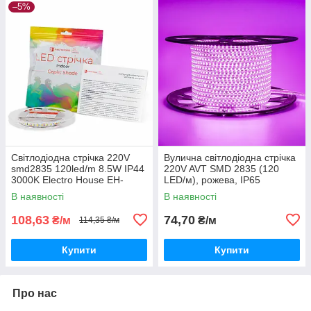
–5%
Світлодіодна стрічка 220V
Вулична світлодіодна стрічка
smd2835 120led/m 8.5W IP44
220V AVT SMD 2835 (120
3000K Electro House EH-
LED/м), рожева, IP65
STR17SHAC
В наявності
В наявності
108,63
74,70
₴/м
₴/м
114,35 ₴/м
Купити
Купити
Про нас