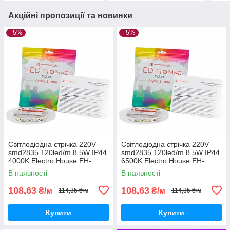
Акційні пропозиції та новинки
–5%
–5%
Світлодіодна стрічка 220V
Світлодіодна стрічка 220V
smd2835 120led/m 8.5W IP44
smd2835 120led/m 8.5W IP44
4000K Electro House EH-
6500K Electro House EH-
STR15SHAC
STR16SHAC
В наявності
В наявності
108,63
108,63
₴/м
₴/м
114,35 ₴/м
114,35 ₴/м
Купити
Купити