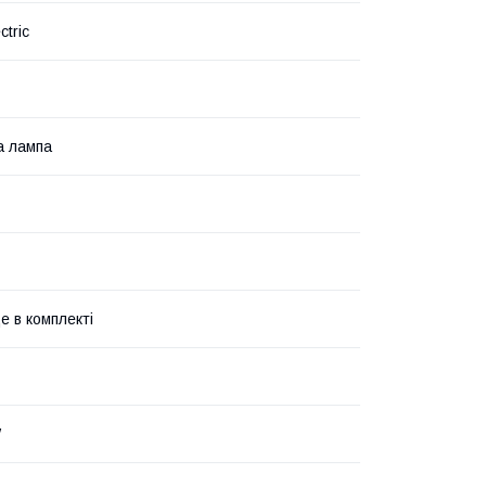
ctric
а лампа
е в комплекті
W