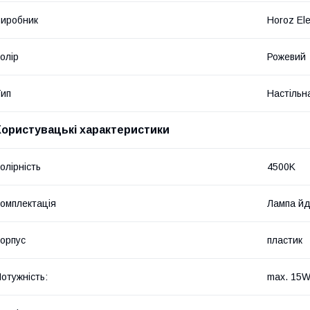
иробник
Horoz Ele
олір
Рожевий
ип
Настільн
Користувацькі характеристики
олірність
4500K
омплектація
Лампа йд
орпус
пластик
отужність:
max. 15