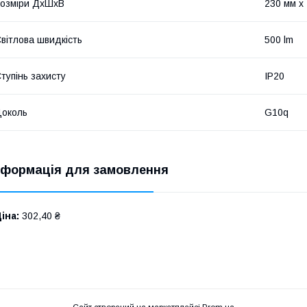
озміри ДхШхВ
230 мм х
вітлова швидкість
500 lm
тупінь захисту
IP20
околь
G10q
нформація для замовлення
іна:
302,40 ₴