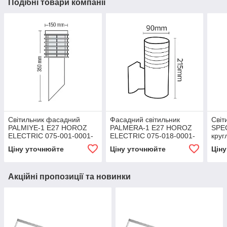
Подібні товари компанії
Світильник фасадний
Фасадний світильник
Світ
PALMIYE-1 Е27 HOROZ
PALMERA-1 Е27 HOROZ
SPE
ELECTRIC 075-001-0001-
ELECTRIC 075-018-0001-
кру
010
010
ELEC
Ціну уточнюйте
Ціну уточнюйте
Цін
010
Акційні пропозиції та новинки