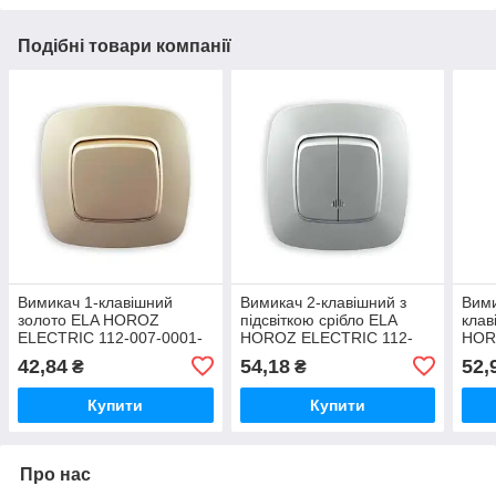
Подібні товари компанії
Вимикач 1-клавішний
Вимикач 2-клавішний з
Вими
золото ELA HOROZ
підсвіткою срібло ELA
клав
ELECTRIC 112-007-0001-
HOROZ ELECTRIC 112-
HOR
030
007-0004-020
007-
42,84
54,18
52,
₴
₴
Купити
Купити
Про нас