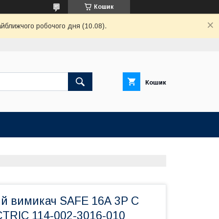
Кошик
айближчого робочого дня (10.08).
Кошик
й вимикач SAFE 16А 3P С
RIC 114-002-3016-010