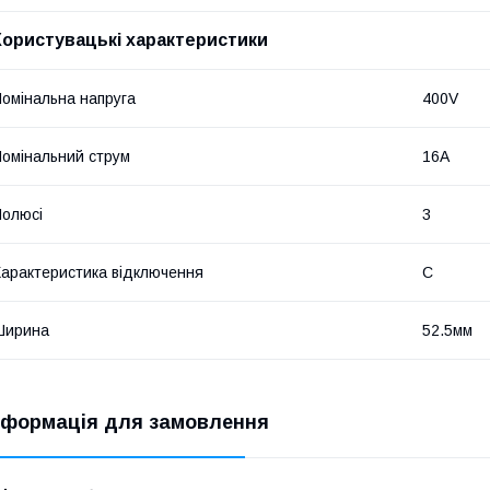
Користувацькі характеристики
омінальна напруга
400V
омінальний струм
16A
олюсі
3
арактеристика відключення
C
Ширина
52.5мм
нформація для замовлення