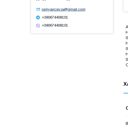
rumyancev.ia@gmail.com
+380674408101
+380674408101
А
H
0
H
0
H
0
С
Х
В