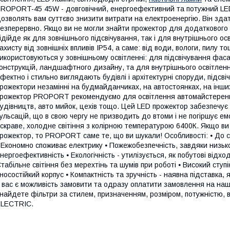
ROPORT-45 45W - довговічний, енергоефективний та потужний LED
озволять вам суттєво знизити витрати на електроенергію. Він зд
езперервно. Якщо ви не могли знайти прожектор для додаткового
ідійде як для зовнішнього підсвічування, так і для внутрішнього ос
ахисту від зовнішніх впливів IP54, а саме: від води, вологи, пилу т
икористовуються у зовнішньому освітленні: для підсвічування фаса
онструкцій, ландшафтного дизайну, та для внутрішнього освітлення
фектно і стильно виглядають будівлі і архітектурні споруди, підсві
рожектори незамінні на будмайданчиках, на автостоянках, на інши
рожектор PROPORT рекомендуємо для освітлення автомайстерень, 
удівництв, авто мийок, цехів тощо. Цей LED прожектор забезпечує 
ульсацій, що в свою чергу не призводить до втоми і не погіршує е
скраве, холодне світіння з колірною температурою 6400К. Якщо ви
рожектор, то PROPORT саме те, що ви шукали! Особливості: ⦁ До с
 Економно споживає електрику ⦁ Пожежобезпечність, завдяки низьк
нергоефективність ⦁ Екологічність - утилізується, як побутові відх
табільне світіння без мерехтінь та шумів при роботі ⦁ Високий ступін
носостійкий корпус ⦁ Компактність та зручність - наявна підставка
 вас є можливість замовити та одразу оплатити замовлення на наш
найдете фільтри за стилем, призначенням, розміром, потужністю, 
ELECTRIC.