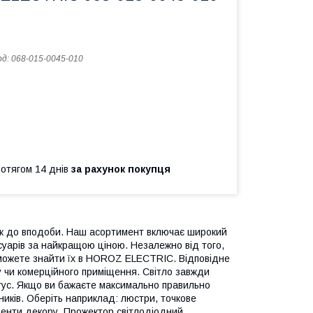
од:
068-015-0045-010
ротягом 14 днів
за рахунок покупця
к до вподоби. Наш асортимент включає широкий
есуарів за найкращою ціною. Незалежно від того,
и можете знайти їх в HOROZ ELECTRIC. Відповідне
у чи комерційного приміщення. Світло завжди
тус. Якщо ви бажаєте максимально правильно
ьників. Оберіть наприклад: люстри, точкове
енти декору. Прожектор світлодіодний