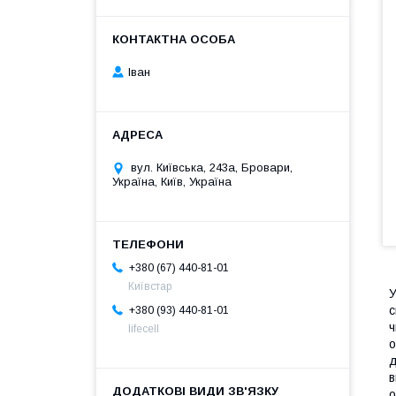
Іван
вул. Київська, 243а, Бровари,
Україна, Київ, Україна
+380 (67) 440-81-01
Київстар
У
с
+380 (93) 440-81-01
ч
lifecell
о
д
в
о