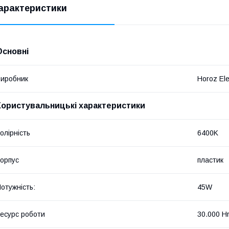
арактеристики
Основні
иробник
Horoz Ele
Користувальницькі характеристики
олірність
6400K
орпус
пластик
отужність:
45W
есурс роботи
30.000 H