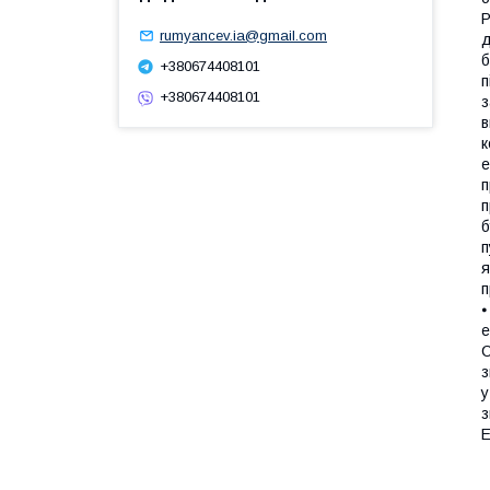
P
rumyancev.ia@gmail.com
д
б
+380674408101
п
+380674408101
з
в
к
е
п
п
б
п
я
п
⦁
е
С
з
у
з