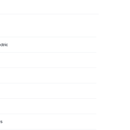
ctric
rs