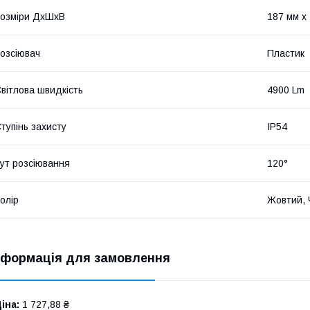
озміри ДхШхВ
187 мм х
озсіювач
Пластик
вітлова швидкість
4900 Lm
тупінь захисту
IP54
ут розсіювання
120°
олір
Жовтий, 
нформація для замовлення
іна:
1 727,88 ₴