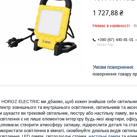
1 727,88 ₴
Немає в наявності
К
+380 (67) 440-81-01
Київстар
повернення товару п
 HOROZ ELECTRIC ми дбаємо, щоб кожен знайшов себе світильни
пектр зовнішнього та внутрішнього освітлення, світильників та акс
и шукаєте ви трековий світильник, люстру або настільну лампу, в
світлення є не лише елементом інтер’єру будь-якої квартири, офіс
опомагає створити атмосферу затишку, підкреслити деталі та ста
икористати освітлення в кімнаті, скомбінуйте декілька видів світил
світлення, LED лампи, світлодіодні стрічки,
настільні лампи
та елем