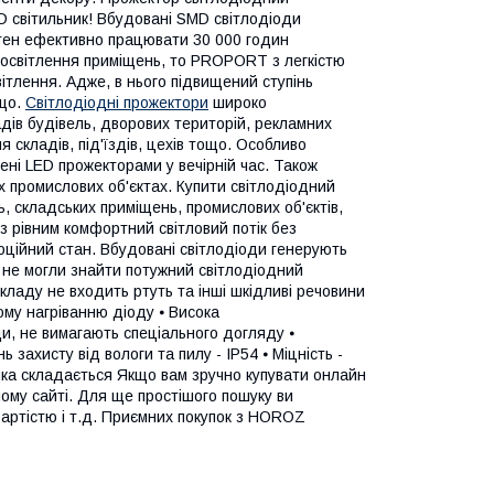
 світильник! Вбудовані SMD світлодіоди
атен ефективно працювати 30 000 годин
 освітлення приміщень, то PROPORT з легкістю
вітлення. Адже, в нього підвищений ступінь
ощо.
Світлодіодні прожектори
широко
дів будівель, дворових територій, рекламних
 складів, під'їздів, цехів тощо. Особливо
чені LED прожекторами у вечірній час. Також
х промислових об'єктах. Купити світлодіодний
складських приміщень, промислових об'єктів,
з рівним комфортний світловий потік без
моційний стан. Вбудовані світлодіоди генерують
 не могли знайти потужний світлодіодний
кладу не входить ртуть та інші шкідливі речовини
ому нагріванню діоду ⦁ Висока
оди, не вимагають спеціального догляду ⦁
ь захисту від вологи та пилу - ІР54 ⦁ Міцність -
, яка складається Якщо вам зручно купувати онлайн
ому сайті. Для ще простішого пошуку ви
вартістю і т.д. Приємних покупок з HOROZ