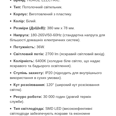
Тип:
Потолочний світильник.
Корпус:
Виготовлений з пластику.
Колір:
Білий.
Розміри (ДхШхВ):
380 мм x 78 мм.
Напруга:
180-265V/50-60Hz (стандартна напруга для
більшості домашніх електричних систем).
Потужність:
36W.
Світловий потік:
2700 lm (яскравий світловий вихід).
Колірність:
6400K (холодне біле світло, що надає
яскравого та бадьорого освітлення).
Ступінь захисту:
IP20 (підходить для внутрішнього
використання в сухих умовах).
Кут розсіювання:
120° (широкий кут розсіювання
світла).
Ресурс роботи:
30 000 годин (довгий термін
служби).
Тип світлодіода:
SMD LED (високоефективні
світлодіоди забезпечують яскраве та економне