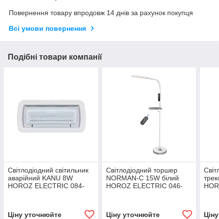
Повернення товару впродовж 14 днів за рахунок покупця
Всі умови повернення
Подібні товари компанії
Світлодіодний світильник
Світлодіодний торшер
Світ
аварійний KANU 8W
NORMAN-C 15W білий
тре
HOROZ ELECTRIC 084-
HOROZ ELECTRIC 046-
HOR
043-0008-010
005-0015-010
017-
Ціну уточнюйте
Ціну уточнюйте
Цін