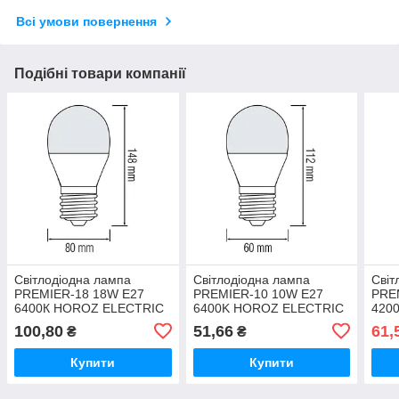
Всі умови повернення
Подібні товари компанії
Cвітлодіодна лампа
Cвітлодіодна лампа
Cвіт
PREMIER-18 18W E27
PREMIER-10 10W E27
PRE
6400К HOROZ ELECTRIC
6400K HOROZ ELECTRIC
420
001-006-0018-010
001-006-0010-013
001-
100,80
51,66
61,
₴
₴
Купити
Купити