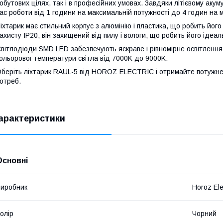
обутових цілях, так і в професійних умовах. Завдяки літієвому акум
ас роботи від 1 години на максимальній потужності до 4 годин на м
іхтарик має стильний корпус з алюмінію і пластика, що робить йог
ахисту IP20, він захищений від пилу і вологи, що робить його ідеа
вітлодіоди SMD LED забезпечують яскраве і рівномірне освітлення 
ольорової температури світла від 7000K до 9000K.
беріть ліхтарик RAUL-5 від HOROZ ELECTRIC і отримайте потужне
отреб.
арактеристики
Основні
иробник
Horoz Ele
олір
Чорний