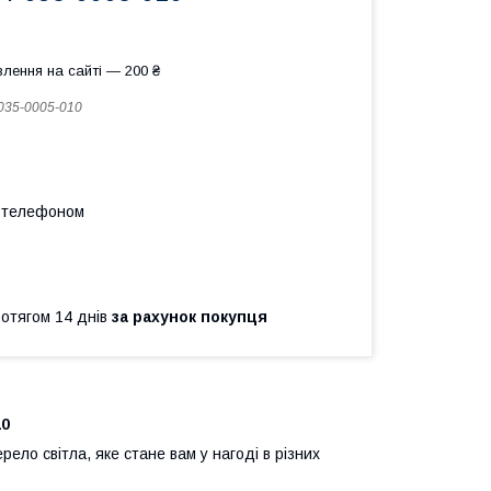
лення на сайті — 200 ₴
035-0005-010
а телефоном
ротягом 14 днів
за рахунок покупця
10
ло світла, яке стане вам у нагоді в різних