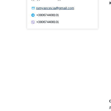
rumyancev.ia@gmail.com
+380674408101
+380674408101
Л