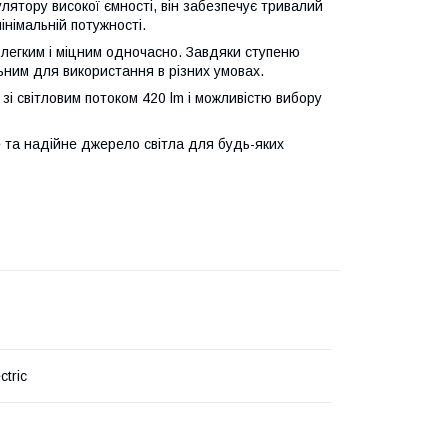
улятору високої ємності, він забезпечує тривалий
інімальній потужності.
о легким і міцним одночасно. Завдяки ступеню
льним для використання в різних умовах.
зі світловим потоком 420 lm і можливістю вибору
 та надійне джерело світла для будь-яких
ctric