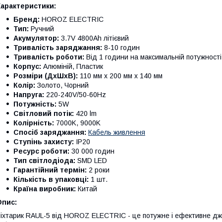
Характеристики:
Бренд:
HOROZ ELECTRIC
Тип:
Ручний
Акумулятор:
3.7V 4800Ah літієвий
Тривалість заряджання:
8-10 годин
Тривалість роботи:
Від 1 години на максимальній потужності 
Корпус:
Алюміній, Пластик
Розміри (ДхШхВ):
110 мм x 200 мм x 140 мм
Колір:
Золото, Чорний
Напруга:
220-240V/50-60Hz
Потужність:
5W
Світловий потік:
420 lm
Колірність:
7000K, 9000K
Спосіб заряджання:
Кабель живлення
Ступінь захисту:
IP20
Ресурс роботи:
30 000 годин
Тип світлодіода:
SMD LED
Гарантійний термін:
2 роки
Кількість в упаковці:
1 шт.
Країна виробник:
Китай
Опис:
іхтарик RAUL-5 від HOROZ ELECTRIC - це потужне і ефективне дже