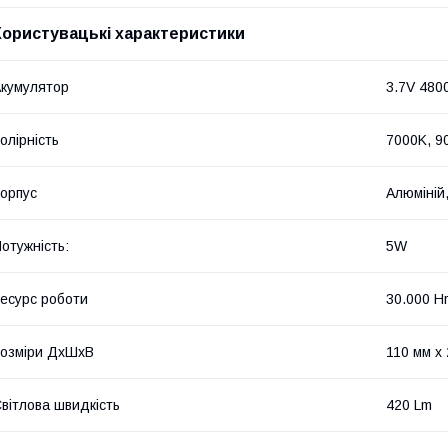
Користувацькі характеристики
кумулятор
3.7V 4800
олірність
7000K, 9
орпус
Алюміній
отужність:
5W
есурс роботи
30.000 H
озміри ДхШхВ
110 мм х
вітлова швидкість
420 Lm