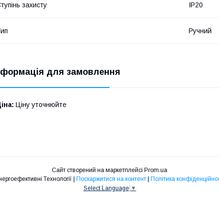
тупінь захисту
IP20
ип
Ручний
нформація для замовлення
іна:
Ціну уточнюйте
Сайт створений на маркетплейсі
Prom.ua
Енергоефективні Технології |
Поскаржитися на контент
|
Політика конфіденційнос
Select Language
▼