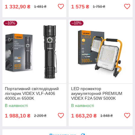
1 332,90
1 575
₴
₴
1 481 ₴
1 750 ₴
–10%
–10%
Портативний світлодіодний
LED прожектор
ліхтарик VIDEX VLF-A406
акумуляторний PREMIUM
4000Lm 6500K
VIDEX F2A 50W 5000K
В наявності
В наявності
1 988,10
1 663,20
₴
₴
2 209 ₴
1 848 ₴