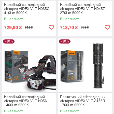
Налобний світлодіодний
Налобний світлодіодний
ліхтарик VIDEX VLF-H035C
ліхтарик VIDEX VLF-H045Z
410Lm 5000K
270Lm 5000K
В наявності
В наявності
729,90
713,70
₴
₴
811 ₴
793 ₴
–10%
–10%
Налобний світлодіодний
Портативний світлодіодний
ліхтарик VIDEX VLF-H056
ліхтарик VIDEX VLF-A156R
1400Lm 6500K
1700Lm 6500K
В наявності
В наявності