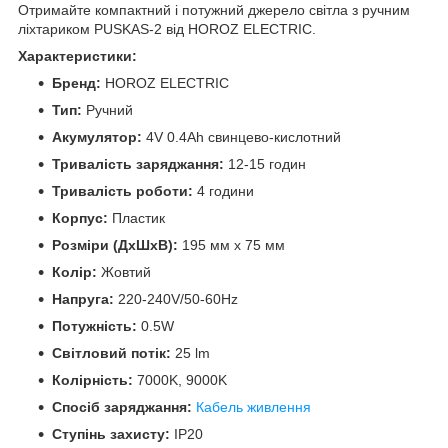
Отримайте компактний і потужний джерело світла з ручним
ліхтариком PUSKAS-2 від HOROZ ELECTRIC.
Характеристики:
Бренд:
HOROZ ELECTRIC
Тип:
Ручний
Акумулятор:
4V 0.4Ah свинцево-кислотний
Тривалість заряджання:
12-15 годин
Тривалість роботи:
4 години
Корпус:
Пластик
Розміри (ДхШхВ):
195 мм x 75 мм
Колір:
Жовтий
Напруга:
220-240V/50-60Hz
Потужність:
0.5W
Світловий потік:
25 lm
Колірність:
7000K, 9000K
Спосіб заряджання:
Кабель живлення
Ступінь захисту:
IP20