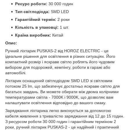
Ресурс роботи:
30 000 годин
Тип світлодіода:
SMD LED
Гарантійний термін:
2 роки
Кількість в упаковці:
1 шт.
Країна виробник:
Китай
Опис:
Ручний ліхтарик PUSKAS-2 від HOROZ ELECTRIC - це
ідеальне рішення для освітлення в різних ситуаціях. Його
компактний розмір і яскраве світло роблять його чудовим
вибором для подорожей, кемпінгу, роботи в гаражі або
автомобілі.
Ліхтарик оснащений світлодіодом SMD LED зі світловим
потоком 25 lm, що забезпечує достатньо яскраве світло для
багатьох завдань. Ви можете обирати між двома колірними
температурами світла - 7000K і 9000K, що дозволяє вам
налаштувати освітлення відповідно до вашого смаку.
Заряджання ліхтарика легко виконується за допомогою
кабеля живлення з тривалістю заряджання від 12 до 15 годин.
З ресурсом роботи 30 000 годин і гарантійним терміном 2
роки, ручний ліхтарик PUSKAS-2 - це надійний і практичний