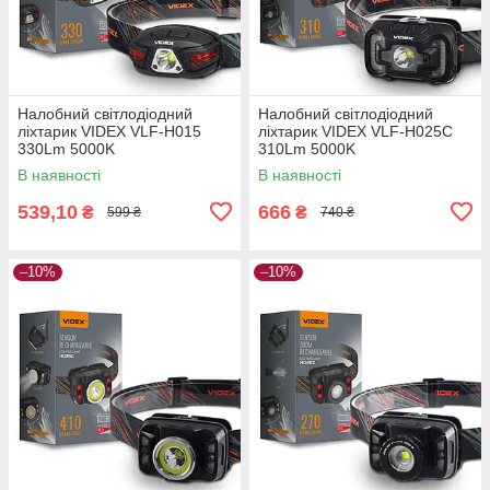
Налобний світлодіодний
Налобний світлодіодний
ліхтарик VIDEX VLF-H015
ліхтарик VIDEX VLF-H025C
330Lm 5000K
310Lm 5000K
В наявності
В наявності
539,10
666
₴
₴
599 ₴
740 ₴
–10%
–10%