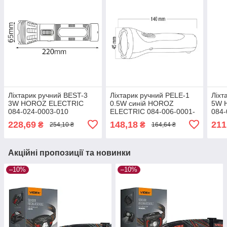
Ліхтарик ручний BEST-3
Ліхтарик ручний PELE-1
Ліхт
3W HOROZ ELECTRIC
0.5W синій HOROZ
5W 
084-024-0003-010
ELECTRIC 084-006-0001-
084-
010
228,69
148,18
211
₴
₴
254,10 ₴
164,64 ₴
Акційні пропозиції та новинки
–10%
–10%