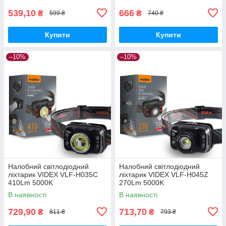
539,10
666
₴
₴
599 ₴
740 ₴
Купити
Купити
–10%
–10%
Налобний світлодіодний
Налобний світлодіодний
ліхтарик VIDEX VLF-H035C
ліхтарик VIDEX VLF-H045Z
410Lm 5000K
270Lm 5000K
В наявності
В наявності
729,90
713,70
₴
₴
811 ₴
793 ₴