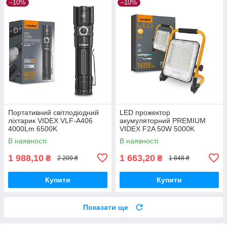
–10%
–10%
Портативний світлодіодний
LED прожектор
ліхтарик VIDEX VLF-A406
акумуляторний PREMIUM
4000Lm 6500K
VIDEX F2A 50W 5000K
В наявності
В наявності
1 988,10
1 663,20
₴
₴
2 209 ₴
1 848 ₴
Купити
Купити
Показати ще