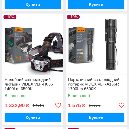
Купити
Купити
–10%
–10%
Налобний світлодіодний
Портативний світлодіодний
ліхтарик VIDEX VLF-H056
ліхтарик VIDEX VLF-A156R
1400Lm 6500K
1700Lm 6500K
В наявності
В наявності
1 332,90
1 575
₴
₴
1 481 ₴
1 750 ₴
Купити
Купити