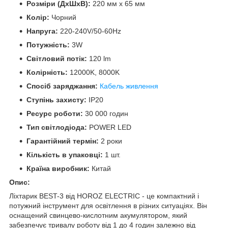
Розміри (ДхШхВ):
220 мм x 65 мм
Колір:
Чорний
Напруга:
220-240V/50-60Hz
Потужність:
3W
Світловий потік:
120 lm
Колірність:
12000K, 8000K
Спосіб заряджання:
Кабель живлення
Ступінь захисту:
IP20
Ресурс роботи:
30 000 годин
Тип світлодіода:
POWER LED
Гарантійний термін:
2 роки
Кількість в упаковці:
1 шт.
Країна виробник:
Китай
Опис:
Ліхтарик BEST-3 від HOROZ ELECTRIC - це компактний і
потужний інструмент для освітлення в різних ситуаціях. Він
оснащений свинцево-кислотним акумулятором, який
забезпечує тривалу роботу від 1 до 4 годин залежно від