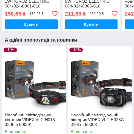
1W HOROZ ELECTRIC
5W HOROZ ELECTRIC
жов
084-024-0001-010
084-024-0005-010
084-
158,65
211,68
241
₴
₴
176,28 ₴
235,20 ₴
Купити
Купити
Акційні пропозиції та новинки
–10%
–10%
Налобний світлодіодний
Налобний світлодіодний
ліхтарик VIDEX VLF-H015
ліхтарик VIDEX VLF-H025C
330Lm 5000K
310Lm 5000K
В наявності
В наявності