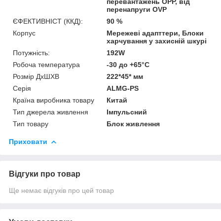
перевантажень OPP, від
перенапруги OVP
ЄФЕКТИВНІСТ (ККД):
90 %
Корпус
Мережеві адапттери, Блоки
харчування у захисній шкурі
Потужність:
192W
Робоча температура
-30 до +65°С
Розмір ДхШХВ
222*45* мм
Серія
ALMG-PS
Країна виробника товару
Китай
Тип джерела живлення
Імпульсний
Тип товару
Блок живлення
Приховати
Відгуки про товар
Ще немає відгуків про цей товар