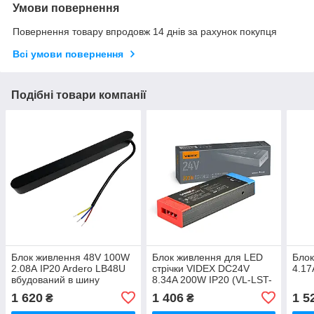
Умови повернення
Повернення товару впродовж 14 днів за рахунок покупця
Всі умови повернення
Подібні товари компанії
Блок живлення 48V 100W
Блок живлення для LED
Блок
2.08А IP20 Ardero LB48U
стрічки VIDEX DC24V
4.17
вбудований в шину
8.34A 200W IP20 (VL-LST-
CAB1404
P200-24V)
1 620
1 406
1 5
₴
₴