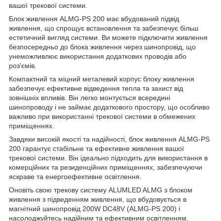
вашої трекової системи.
Блок живлення ALMG-PS 200 має вбудований підвід
живлення, що спрощує встановлення та забезпечує більш
естетичний вигляд системи. Ви можете підключити живлення
безпосередньо до блока живлення через шинопровід, що
унеможливлює використання додаткових проводів або
роз'ємів.
Компактний та міцний металевий корпус блоку живлення
забезпечує ефективне відведення тепла та захист від
зовнішніх впливів. Він легко монтується всередині
шинопроводу і не займає додаткового простору, що особливо
важливо при використанні трекової системи в обмежених
приміщеннях.
Завдяки високій якості та надійності, блок живлення ALMG-PS
200 гарантує стабільне та ефективне живлення вашої
трекової системи. Він ідеально підходить для використання в
комерційних та резиденційних приміщеннях, забезпечуючи
яскраве та енергоефективне освітлення.
Оновіть свою трекову систему ALUMLED ALMG з блоком
живлення з підведенням живлення, що вбудовується в
магнітний шинопровід 200W DC48V (ALMG-PS 200) і
насолоджуйтесь надійним та ефективним освітленням.