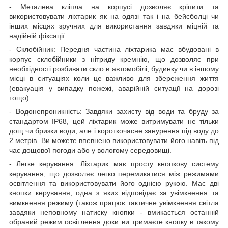
- Металева кліпла на корпусі дозволяє кріпити та
використовувати ліхтарик як на одязі так і на бейсболці чи
інших місцях зручних для використання завдяки міцній та
надійній фіксації.
- Склобійник: Передня частина ліхтарика має вбудовані в
корпус склобійники з нітриду кремнію, що дозволяє при
необхідності розбивати скло в автомобілі, будинку чи в іншому
місці в ситуаціях коли це важливо для збереження життя
(евакуація у випадку пожежі, аварійній ситуації на дорозі
тощо).
- Водонепроникність: Завдяки захисту від води та бруду за
стандартом IP68, цей ліхтарик може витримувати не тільки
дощ чи бризки води, але і короткочасне занурення під воду до
2 метрів. Ви можете впевнено використовувати його навіть під
час дощової погоди або у вологому середовищі.
- Легке керування: Ліхтарик має просту кнопкову систему
керування, що дозволяє легко перемикатися між режимами
освітлення та використовувати його однією рукою. Має дві
кнопки керування, одна з яких відповідає за увімкнення та
вимкнення режиму (також працює тактичне увімкнення світла
завдяки неповному натиску кнопки - вмикається останній
обраний режим освітлення доки ви тримаєте кнопку в такому