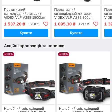
Портативний
Портативний
Пор
світлодіодний ліхтарик
світлодіодний ліхтарик
світ
VIDEX VLF-A298 1500Lm
VIDEX VLF-A352 600Lm
VID
5000K
5000K
500
1 537,20
1 095,30
1 3
₴
₴
1 708 ₴
1 217 ₴
Купити
Купити
Акційні пропозиції та новинки
–10%
–10%
Налобний світлодіодний
Налобний світлодіодний