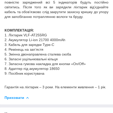
повністю заряджений всі 5 індикаторів будуть постійно
світитись. Після того як ви зарядили ліхтарик від’єднайте
кабель та обов’язково слід закрутити захисну кришку до упору
для запобіганню потраплянню вологи та бруду.
КОМПЛЕКТАЦІЯ:
1. Ліхтарик VLF-AT255RG
2. Акумулятор Li-ion 21700 4000mAh
3. Кабель для зарядки Type-C
4. Ремінець на зап’ястя
5. Змінна двонаправлена сталева скоба
6. Запасні ущільнювальні кільця
7. Запасна гумова накладка для кнопки «On/Off»
8. Адаптер під акумулятор 18650
9. Посібник користувача
Гарантія на ліхтарик – 3 роки. На елементи живлення – 1 рік.
Приховати