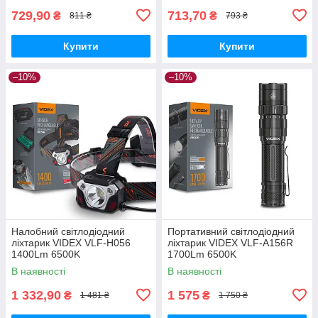
729,90
713,70
₴
₴
811 ₴
793 ₴
Купити
Купити
–10%
–10%
Налобний світлодіодний
Портативний світлодіодний
ліхтарик VIDEX VLF-H056
ліхтарик VIDEX VLF-A156R
1400Lm 6500K
1700Lm 6500K
В наявності
В наявності
1 332,90
1 575
₴
₴
1 481 ₴
1 750 ₴