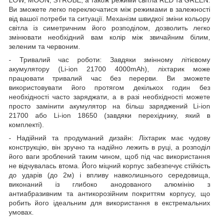
Ви зможете легко переключатися між режимами в залежності
від вашої потреби та ситуації. Механізм швидкої зміни кольору
світла із симетричним його розподілом, дозволить легко
змінювати необхідний вам колір між звичайним білим,
зеленим та червоним.
- Тривалий час роботи: Завдяки змінному літієвому
акумулятору (Li-ion 21700 4000mAh), ліхтарик може
працювати тривалий час без перерви. Ви зможете
використовувати його протягом декількох годин без
необхідності часто заряджати, а в разі необхідності можете
просто замінити акумулятор на більш заряджений Li-ion
21700 або Li-ion 18650 (завдяки перехіднику, який в
комплекті).
- Надійний та продуманий дизайн: Ліхтарик має чудову
конструкцію, він зручно та надійно лежить в руці, а розподіл
його ваги зроблений таким чином, щоб під час використання
не відчувалась втома. Його міцний корпус забезпечує стійкість
до ударів (до 2м) і впливу навколишнього середовища,
виконаний із глибоко анодованого алюмінію з
антиабразивним та антикорозійним покриттям корпусу, що
робить його ідеальним для використання в екстремальних
умовах.