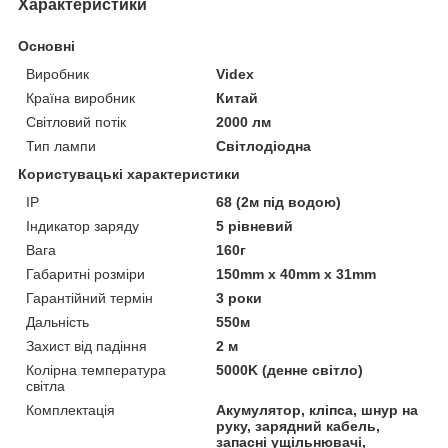
Характеристики
Основні
Виробник
Videx
Країна виробник
Китай
Світловий потік
2000 лм
Тип лампи
Світлодіодна
Користувацькі характеристики
IP
68 (2м під водою)
Індикатор заряду
5 рівневий
Вага
160г
Габаритні розміри
150mm x 40mm x 31mm
Гарантійний термін
3 роки
Дальність
550м
Захист від падіння
2 м
Колірна температура
5000K (денне світло)
світла
Комплектація
Акумулятор, кліпса, шнур на
руку, зарядний кабель,
запасні ущільнювачі,