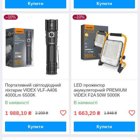
Купити
Купити
–10%
–10%
Портативний світлодіодний
LED прожектор
ліхтарик VIDEX VLF-A406
акумуляторний PREMIUM
4000Lm 6500K
VIDEX F2A 50W 5000K
В наявності
В наявності
1 988,10
1 663,20
₴
₴
2 209 ₴
1 848 ₴
Купити
Купити