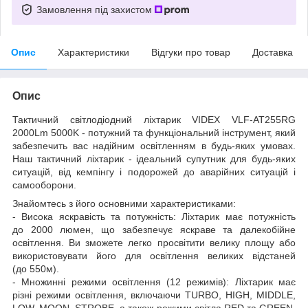
Замовлення під захистом
Опис
Характеристики
Відгуки про товар
Доставка
Опис
Тактичний світлодіодний ліхтарик VIDEX VLF-AT255RG
2000Lm 5000K - потужний та функціональний інструмент, який
забезпечить вас надійним освітленням в будь-яких умовах.
Наш тактичний ліхтарик - ідеальний супутник для будь-яких
ситуацій, від кемпінгу і подорожей до аварійних ситуацій і
самооборони.
Знайомтесь з його основними характеристиками:
- Висока яскравість та потужність: Ліхтарик має потужність
до 2000 люмен, що забезпечує яскраве та далекобійне
освітлення. Ви зможете легко просвітити велику площу або
використовувати його для освітлення великих відстаней
(до 550м).
- Множинні режими освітлення (12 режимів): Ліхтарик має
різні режими освітлення, включаючи TURBO, HIGH, MIDDLE,
LOW, MOON, STROBE, а також режими світла RED та GREEN.