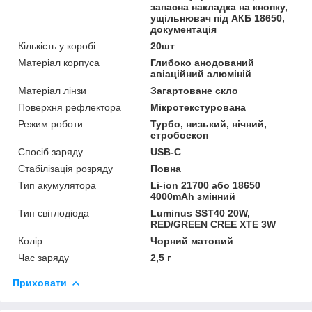
запасна накладка на кнопку,
ущільнювач під АКБ 18650,
документація
Кількість у коробі
20шт
Матеріал корпуса
Глибоко анодований
авіаційний алюміній
Матеріал лінзи
Загартоване скло
Поверхня рефлектора
Мікротекстурована
Режим роботи
Турбо, низький, нічний,
стробоскоп
Спосіб заряду
USB-C
Стабілізація розряду
Повна
Тип акумулятора
Li-ion 21700 або 18650
4000mAh змінний
Тип світлодіода
Luminus SST40 20W,
RED/GREEN CREE XTE 3W
Колір
Чорний матовий
Час заряду
2,5 г
Приховати