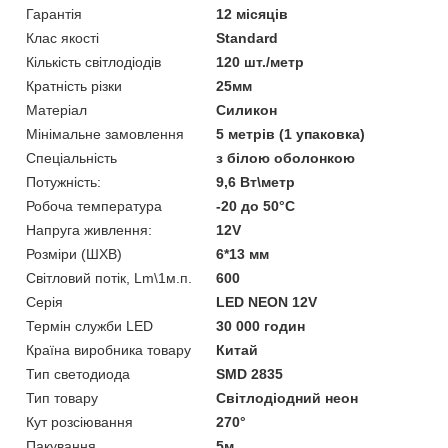
Гарантія
12 місяців
Клас якості
Standard
Кількість світлодіодів
120 шт./метр
Кратність різки
25мм
Матеріал
Силикон
Мінімальне замовлення
5 метрів (1 упаковка)
Спеціальність
з білою оболонкою
Потужність:
9,6 Вт\метр
Робоча температура
-20 до 50°С
Напруга живлення:
12V
Розміри (ШХВ)
6*13 мм
Світловий потік, Lm\1м.п.
600
Серія
LED NEON 12V
Термін служби LED
30 000 годин
Країна виробника товару
Китай
Тип светодиода
SMD 2835
Тип товару
Світлодіодний неон
Кут розсіювання
270°
Пакування
5м