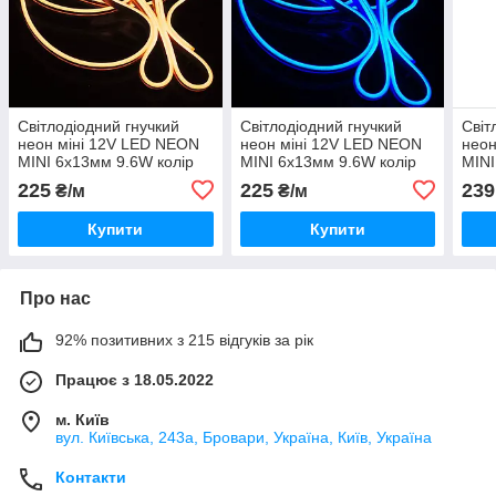
Світлодіодний гнучкий
Світлодіодний гнучкий
Світ
неон міні 12V LED NEON
неон міні 12V LED NEON
неон
MINI 6x13мм 9.6W колір
MINI 6x13мм 9.6W колір
MINI
свічення - жовтий
світіння — синій
свіч
225
225
239
₴/м
₴/м
хол
Купити
Купити
Про нас
92% позитивних з 215 відгуків за рік
Працює з 18.05.2022
м. Київ
вул. Київська, 243а, Бровари, Україна, Київ, Україна
Контакти