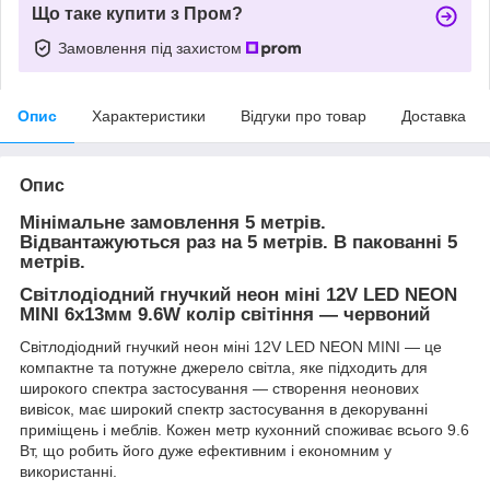
Що таке купити з Пром?
Замовлення під захистом
Опис
Характеристики
Відгуки про товар
Доставка
Опис
Мінімальне замовлення 5 метрів.
Відвантажуються раз на 5 метрів. В пакованні 5
метрів.
Світлодіодний гнучкий неон міні 12V LED NEON
MINI 6x13мм 9.6W колір світіння — червоний
Світлодіодний гнучкий неон міні 12V LED NEON MINI — це
компактне та потужне джерело світла, яке підходить для
широкого спектра застосування — створення неонових
вивісок, має широкий спектр застосування в декоруванні
приміщень і меблів. Кожен метр кухонний споживає всього 9.6
Вт, що робить його дуже ефективним і економним у
використанні.