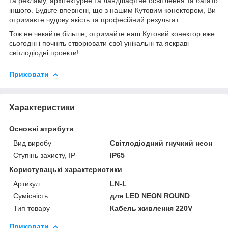
та рекламу, архітектурне та ландшафтне освітлення та багато
іншого. Будьте впевнені, що з нашим Кутовим конектором, Ви
отримаєте чудову якість та професійний результат.
Тож не чекайте більше, отримайте наш Кутовий конектор вже
сьогодні і почніть створювати свої унікальні та яскраві
світлодіодні проекти!
Приховати
Характеристики
Основні атрибути
Вид виробу
Світлодіодний гнучкий неон
Ступінь захисту, IP
IP65
Користувацькі характеристики
Артикул
LN-L
Сумісність
для LED NEON ROUND
Тип товару
Кабель живлення 220V
Приховати