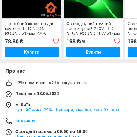
T-подібний конектор для
Світлодіодний гнучкий
Світ
круглого LED NEON
неон круглий 220V LED
неон
ROUND ⌀14мм 220V
NEON ROUND 10W ⌀14мм
NEO
колір свічення - зелений
колі
78,80
198
198
₴
₴/м
Купити
Купити
Про нас
92% позитивних з 215 відгуків за рік
Працює з 18.05.2022
м. Київ
вул. Київська, 243а, Бровари, Україна, Київ, Україна
Контакти
Сьогодні працює з 09:00 до 18:00
Показати весь графік роботи