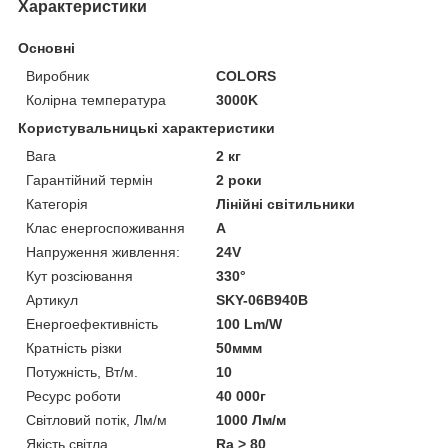
Характеристики
Основні
Виробник
COLORS
Колірна температура
3000K
Користувальницькі характеристики
Вага
2 кг
Гарантійний термін
2 роки
Категорія
Лінійні світильники
Клас енергоспоживання
А
Напруження живлення:
24V
Кут розсіювання
330°
Артикул
SKY-06B940B
Енергоефективність
100 Lm/W
Кратність різки
50ммм
Потужність, Вт/м.
10
Ресурс роботи
40 000г
Світловий потік, Лм/м
1000 Лм/м
Якість світла
Ra > 80