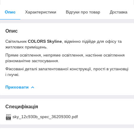
Опис
Характеристики
Відгуки про товар
Доставка
Опис
Світильник
COLORS Skyline
, відмінно підійде для офісу та
житлових приміщень.
Пряме освітлення, непряме освітлення, настінне освітлення
різноманітне застосування.
Фіксовані деталі запатентованої конструкції, прості в установці
і гнучкі.
Приховати
Специфікація
sky_12c930b_spec_36209300.pdf