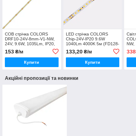
СОВ стрічка COLORS
LED стрічка COLORS
Світ
DRF10-24V-8mm-V1-NW,
Chip-24V-IP20 9.6W
COL
24V, 9.6W, 1035Lm, IP20,
1040Lm 4000K 5м (FD128-
NW, 
4000K
24v-8mm-NW)
600L
153
133,20
338
₴/м
₴/м
Купити
Купити
Акційні пропозиції та новинки