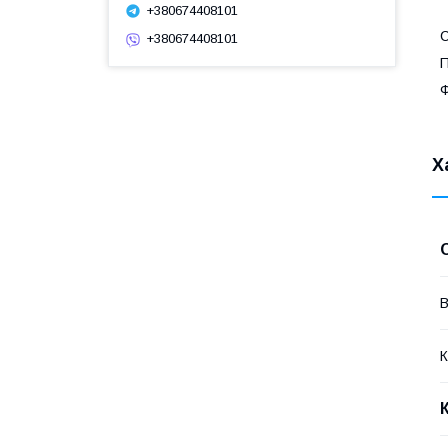
+380674408101
С
+380674408101
П
Ф
Х
В
К