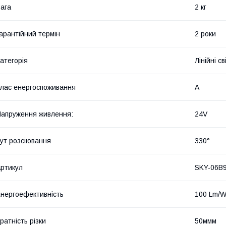
ага
2 кг
арантійний термін
2 роки
атегорія
Лінійні с
лас енергоспоживання
А
апруження живлення:
24V
ут розсіювання
330°
ртикул
SKY-06B
нергоефективність
100 Lm/
ратність різки
50ммм