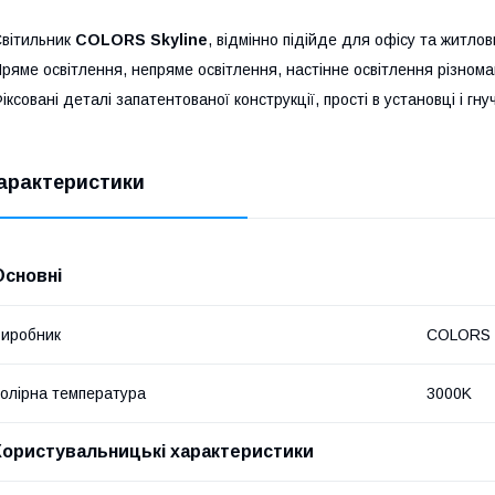
вітильник
COLORS Skyline
, відмінно підійде для офісу та житло
ряме освітлення, непряме освітлення, настінне освітлення різнома
іксовані деталі запатентованої конструкції, прості в установці і гнуч
арактеристики
Основні
иробник
COLORS
олірна температура
3000K
Користувальницькі характеристики