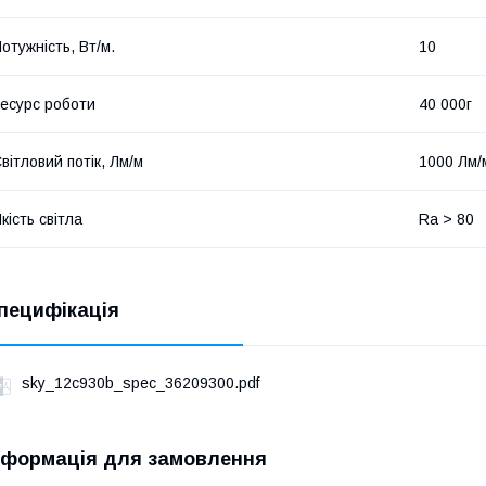
отужність, Вт/м.
10
есурс роботи
40 000г
вітловий потік, Лм/м
1000 Лм/
кість світла
Ra > 80
пецифікація
sky_12c930b_spec_36209300.pdf
нформація для замовлення