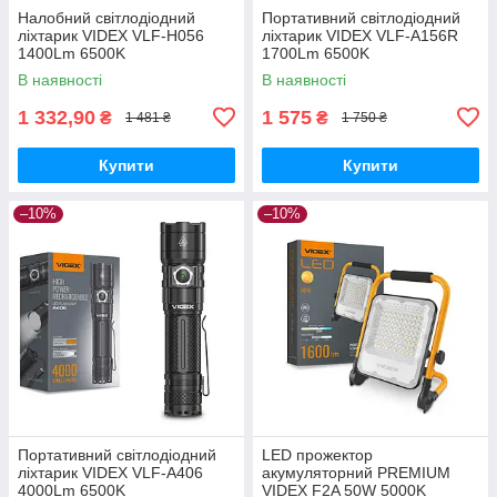
Налобний світлодіодний
Портативний світлодіодний
ліхтарик VIDEX VLF-H056
ліхтарик VIDEX VLF-A156R
1400Lm 6500K
1700Lm 6500K
В наявності
В наявності
1 332,90
1 575
₴
₴
1 481 ₴
1 750 ₴
Купити
Купити
–10%
–10%
Портативний світлодіодний
LED прожектор
ліхтарик VIDEX VLF-A406
акумуляторний PREMIUM
4000Lm 6500K
VIDEX F2A 50W 5000K