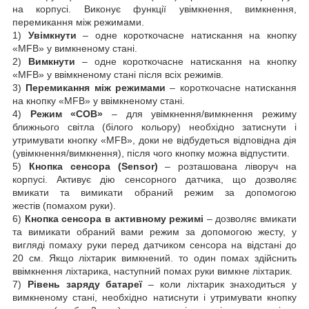
на корпусі. Виконує функції увімкнення, вимкнення,
перемикання між режимами.
1)
Увімкнути
– одне короткочасне натискання на кнопку
«МFВ» у вимкненому стані.
2)
Вимкнути
– одне короткочасне натискання на кнопку
«МFВ» у ввімкненому стані після всіх режимів.
3)
Перемикання між режимами
– короткочасне натискання
на кнопку «МFВ» у ввімкненому стані.
4)
Режим «СОВ»
– для увімкнення/вимкнення режиму
ближнього світла (білого кольору) необхідно затиснути і
утримувати кнопку «МFВ», доки не відбудеться відповідна дія
(увімкнення/вимкнення), після чого кнопку можна відпустити.
5)
Кнопка сенсора (Sensor)
– розташована ліворуч на
корпусі. Активує дію сенсорного датчика, що дозволяє
вмикати та вимикати обраний режим за допомогою
жестів (помахом руки).
6)
Кнопка сенсора в активному режимі
– дозволяє вмикати
та вимикати обраний вами режим за допомогою жесту, у
вигляді помаху руки перед датчиком сенсора на відстані до
20 см. Якщо ліхтарик вимкнений. то один помах здійснить
ввімкнення ліхтарика, наступний помах руки вимкне ліхтарик.
7)
Рівень заряду батареї
– коли ліхтарик знаходиться у
вимкненому стані, необхідно натиснути і утримувати кнопку