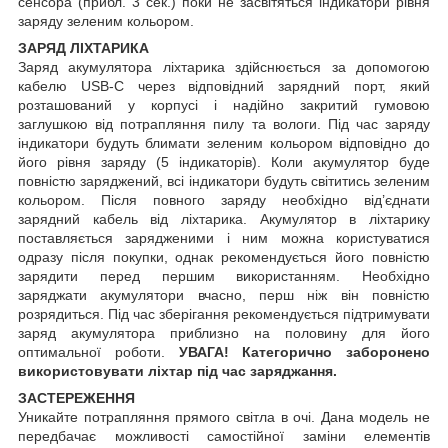
сенсора (прибл. 3 сек.) поки не засвітяться індикатори рівня
заряду зеленим кольором.
ЗАРЯД ЛІХТАРИКА
Заряд акумулятора ліхтарика здійснюється за допомогою
кабелю USB-C через відповідний зарядний порт, який
розташований у корпусі і надійно закритий гумовою
заглушкою від потрапляння пилу та вологи. Під час заряду
індикатори будуть блимати зеленим кольором відповідно до
його рівня заряду (5 індикаторів). Коли акумулятор буде
повністю заряджений, всі індикатори будуть світитись зеленим
кольором. Після повного заряду необхідно від’єднати
зарядний кабель від ліхтарика. Акумулятор в ліхтарику
поставляється зарядженими і ним можна користуватися
одразу після покупки, однак рекомендується його повністю
зарядити перед першим використанням. Необхідно
заряджати акумулятори вчасно, перш ніж він повністю
розрядиться. Під час зберігання рекомендується підтримувати
заряд акумулятора приблизно на половину для його
оптимальної роботи.
УВАГА! Категорично заборонено
використовувати ліхтар під час заряджання.
ЗАСТЕРЕЖЕННЯ
Уникайте потрапляння прямого світла в очі. Дана модель не
передбачає можливості самостійної заміни елементів