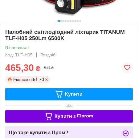
Налобний світлодіодний ліхтарик TITANUM
TLF-H05 250Lm 6500K
В наявності
Код: TLF-H05
Роздріб
465,30
₴
517 ₴
Економія
51.70 ₴
Купити
або
Купити з
Що таке купити з Пром?