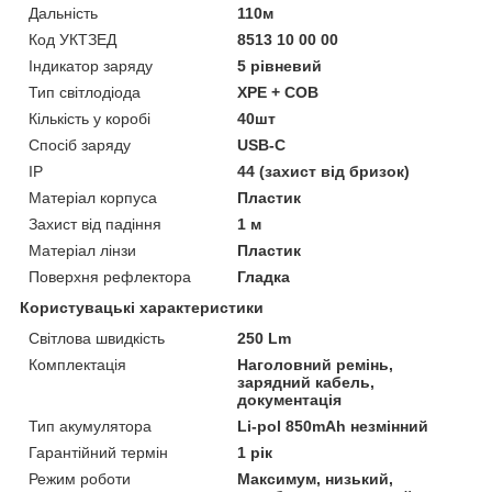
Дальність
110м
Код УКТЗЕД
8513 10 00 00
Індикатор заряду
5 рівневий
Тип світлодіода
XPE + COB
Кількість у коробі
40шт
Спосіб заряду
USB-C
IP
44 (захист від бризок)
Матеріал корпуса
Пластик
Захист від падіння
1 м
Матеріал лінзи
Пластик
Поверхня рефлектора
Гладка
Користувацькі характеристики
Світлова швидкість
250 Lm
Комплектація
Наголовний ремінь,
зарядний кабель,
документація
Тип акумулятора
Li-pol 850mAh незмінний
Гарантійний термін
1 рік
Режим роботи
Максимум, низький,