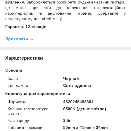
живлення. Забороняється розбирати будь-які частини ліхтаря,
це може призвести до порушення експлуатаційних
характеристик та анулювання гарантії. Зберігайте у
недоступному для дітей місці.
Гарантія: 12 місяців.
Приховати
Характеристики
Основні
Колір
Чорний
Тип лампи
Світлодіодна
Користувацькi характеристики
Штрихкод
4820246483384
Колірна температура
6500K (денне світло)
світла
Час заряду
3,5г
Габаритні розміри
50mm х 41mm х 34mm