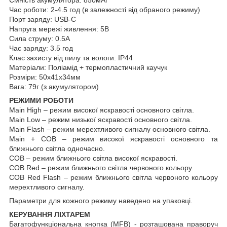
Час роботи: 2-4.5 год (в залежності від обраного режиму)
Порт заряду: USB-C
Напруга мережі живлення: 5В
Сила струму: 0.5A
Час заряду: 3.5 год
Клас захисту від пилу та вологи: IP44
Матеріали: Поліамід + термопластичний каучук
Розміри: 50х41х34мм
Вага: 79г (з акумулятором)
РЕЖИМИ РОБОТИ
Main High – режим високої яскравості основного світла.
Main Low – режим низької яскравості основного світла.
Main Flash – режим мерехтливого сигналу основного світла.
Main + COB – режим високої яскравості основного та
ближнього світла одночасно.
COB – режим ближнього світла високої яскравості.
COB Red – режим ближнього світла червоного кольору.
COB Red Flash – режим ближнього світла червоного кольору
мерехтливого сигналу.
Параметри для кожного режиму наведено на упаковці.
КЕРУВАННЯ ЛІХТАРЕМ
Багатофункціональна кнопка (МFВ) - розташована праворуч