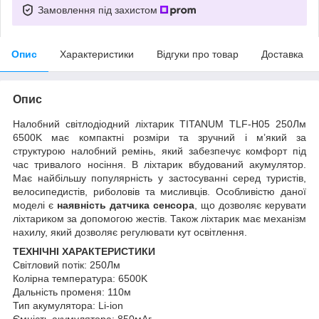
Замовлення під захистом
Опис
Характеристики
Відгуки про товар
Доставка
Опис
Налобний світлодіодний ліхтарик TITANUM TLF-H05 250Лм
6500K має компактні розміри та зручний і м’який за
структурою налобний ремінь, який забезпечує комфорт під
час тривалого носіння. В ліхтарик вбудований акумулятор.
Має найбільшу популярність у застосуванні серед туристів,
велосипедистів, риболовів та мисливців. Особливістю даної
моделі є
наявність датчика сенсора
, що дозволяє керувати
ліхтариком за допомогою жестів. Також ліхтарик має механізм
нахилу, який дозволяє регулювати кут освітлення.
ТЕХНІЧНІ ХАРАКТЕРИСТИКИ
Світловий потік: 250Лм
Колірна температура: 6500K
Дальність променя: 110м
Тип акумулятора: Li-ion
Ємність акумулятора: 850мАг