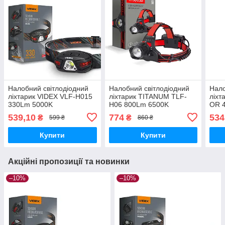
Налобний світлодіодний
Налобний світлодіодний
Нало
ліхтарик VIDEX VLF-H015
ліхтарик TITANUM TLF-
ліхт
330Lm 5000K
H06 800Lm 6500K
OR 
539,10
774
534
₴
₴
599 ₴
860 ₴
Купити
Купити
Акційні пропозиції та новинки
–10%
–10%