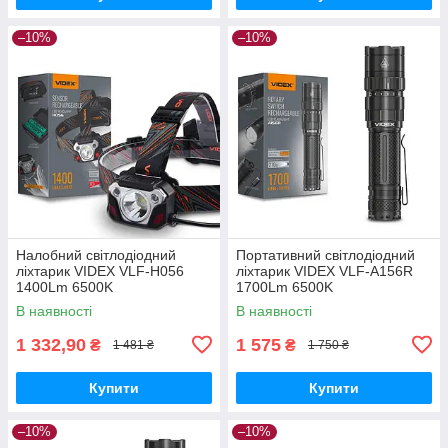
–10%
–10%
Налобний світлодіодний
Портативний світлодіодний
ліхтарик VIDEX VLF-H056
ліхтарик VIDEX VLF-A156R
1400Lm 6500K
1700Lm 6500K
В наявності
В наявності
1 332,90
1 575
₴
₴
1 481 ₴
1 750 ₴
Купити
Купити
–10%
–10%