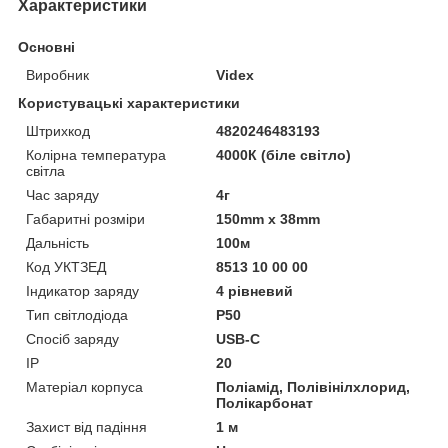
Характеристики
Основні
Виробник
Videx
Користувацькi характеристики
Штрихкод
4820246483193
Колірна температура
4000К (біле світло)
світла
Час заряду
4г
Габаритні розміри
150mm x 38mm
Дальність
100м
Код УКТЗЕД
8513 10 00 00
Індикатор заряду
4 рівневий
Тип світлодіода
P50
Спосіб заряду
USB-C
IP
20
Матеріал корпуса
Поліамід, Полівінілхлорид,
Полікарбонат
Захист від падіння
1 м