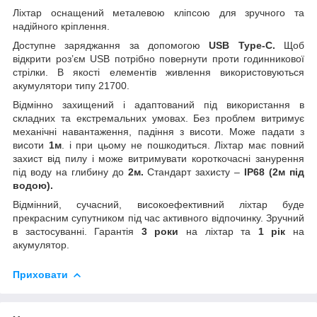
Ліхтар оснащений металевою кліпсою для зручного та
надійного кріплення.
Доступне заряджання за допомогою
USB Type-C.
Щоб
відкрити роз’єм USB потрібно повернути проти годинникової
стрілки. В якості елементів живлення використовуються
акумулятори типу 21700.
Відмінно захищений і адаптований під використання в
складних та екстремальних умовах. Без проблем витримує
механічні навантаження, падіння з висоти. Може падати з
висоти
1м
. і при цьому не пошкодиться. Ліхтар має повний
захист від пилу і може витримувати короткочасні занурення
під воду на глибину до
2м.
Стандарт захисту –
IP68 (2м під
водою).
Відмінний, сучасний, високоефективний ліхтар буде
прекрасним супутником під час активного відпочинку. Зручний
в застосуванні. Гарантія
3
роки
на ліхтар та
1 рік
на
акумулятор.
Приховати