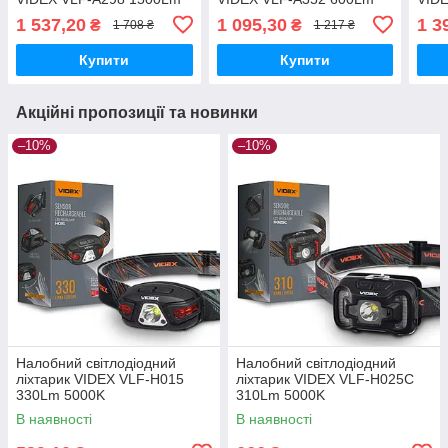
5000K
5000K
500
1 537,20
1 095,30
1 3
₴
₴
1 708 ₴
1 217 ₴
Купити
Купити
Акційні пропозиції та новинки
–10%
–10%
Налобний світлодіодний
Налобний світлодіодний
ліхтарик VIDEX VLF-H015
ліхтарик VIDEX VLF-H025C
330Lm 5000K
310Lm 5000K
В наявності
В наявності