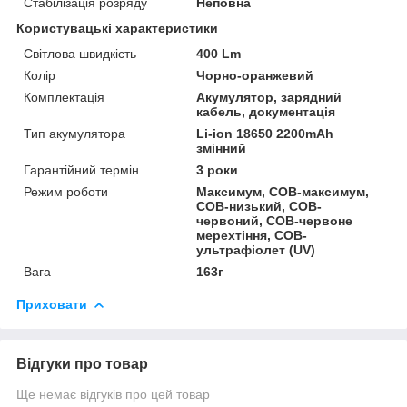
Стабілізація розряду
Неповна
Користувацькі характеристики
Світлова швидкість
400 Lm
Колір
Чорно-оранжевий
Комплектація
Акумулятор, зарядний
кабель, документація
Тип акумулятора
Li-ion 18650 2200mAh
змінний
Гарантійний термін
3 роки
Режим роботи
Максимум, COB-максимум,
COB-низький, COB-
червоний, COB-червоне
мерехтіння, COB-
ультрафіолет (UV)
Вага
163г
Приховати
Відгуки про товар
Ще немає відгуків про цей товар