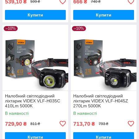
539,10
666
₴
₴
599 ₴
740 ₴
Купити
Купити
–10%
–10%
Налобний світлодіодний
Налобний світлодіодний
ліхтарик VIDEX VLF-H035C
ліхтарик VIDEX VLF-H045Z
410Lm 5000K
270Lm 5000K
В наявності
В наявності
729,90
713,70
₴
₴
811 ₴
793 ₴
Купити
Купити