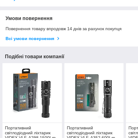
Умови повернення
Повернення товару впродовж 14 днів за рахунок покупця
Всі умови повернення
Подібні товари компанії
Портативний
Портативний
Пор
світлодіодний ліхтарик
світлодіодний ліхтарик
світ
VIDEX VLF-A298 1500Lm
VIDEX VLF-A352 600Lm
VID