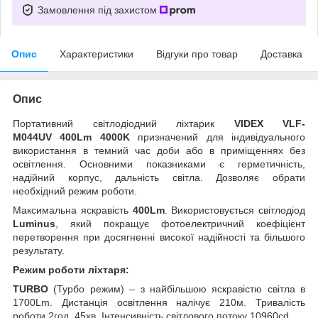
Замовлення під захистом
Опис
Характеристики
Відгуки про товар
Доставка
Опис
Портативний світлодіодний ліхтарик
VIDEX VLF-
M044UV 400Lm 4000K
призначений для індивідуального
використання в темний час доби або в приміщеннях без
освітлення. Основними показниками є герметичність,
надійний корпус, дальність світла. Дозволяє обрати
необхідний режим роботи.
Максимальна яскравість
400Lm
. Використовується світлодіод
Luminus
, який покращує фотоелектричний коефіцієнт
перетворення при досягненні високої надійності та більшого
результату.
Режим роботи ліхтаря:
TURBO
(Турбо режим) – з найбільшою яскравістю світла в
1700Lm. Дистанція освітлення налічує 210м. Тривалість
роботи 2год. 45хв. Інтенсивність світлового потоку 10960cd.