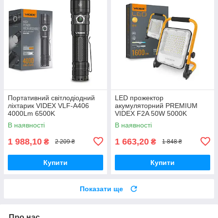
Портативний світлодіодний
LED прожектор
ліхтарик VIDEX VLF-A406
акумуляторний PREMIUM
4000Lm 6500K
VIDEX F2A 50W 5000K
В наявності
В наявності
1 988,10
1 663,20
₴
₴
2 209 ₴
1 848 ₴
Купити
Купити
Показати ще
Про нас