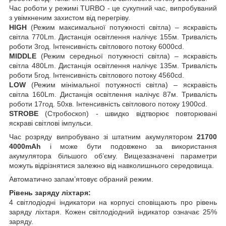
Час роботи у режимі TURBO - це сукупний час, випробуваний
з увімкненим захистом від перегріву.
HIGH
(Режим максимальної потужності світла) – яскравість
світла 770Lm. Дистанція освітлення налічує 155м. Тривалість
роботи 3год. Інтенсивність світлового потоку 6000cd.
MIDDLE
(Режим середньої потужності світла) – яскравість
світла 480Lm. Дистанція освітлення налічує 135м. Тривалість
роботи 5год. Інтенсивність світлового потоку 4560cd.
LOW
(Режим мінімальної потужності світла) – яскравість
світла 160Lm. Дистанція освітлення налічує 87м. Тривалість
роботи 17год. 50хв. Інтенсивність світлового потоку 1900cd.
STROBE
(Стробоскоп) - швидко відтворює повторювані
яскраві світлові імпульси.
Час розряду випробувано зі штатним акумулятором
21700
4000mAh
і може бути подовжено за використання
акумулятора більшого об’єму. Вищезазначені параметри
можуть відрізнятися залежно від навколишнього середовища.
Автоматично запам’ятовує обраний режим.
Рівень заряду ліхтаря:
4 світлодіодні індикатори на корпусі сповіщають про рівень
заряду ліхтаря. Кожен світлодіодний індикатор означає 25%
заряду.