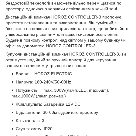
бездротовій технології ви можете вільно переміщатися по
простору, одночасно керуючи освітленням у кожній зоні.
Дистанційний вимикач HOROZ CONTROLLER-3 пропонує
простоту встановлення та використання. Він сумісний з
більшістю освітлювальних приладів та люстр, що робить його
універсальним рішенням для вашої системи освітлення.
Будьте в повному контролі над світлом у вашому будинку чи
офісі за допомогою HOROZ CONTROLLER-3.
Купуючи дистанційний вимикач HOROZ CONTROLLER-3, ви
отримуєте надійний та зручний пристрій для керування
вашим освітленням у трьох різних зонах.
Бренд: HOROZ ELECTRIC
Напруга: 180-240V/50-60Hz
Потужність: max. 300W(ламп.LED, max.6шт.),
max.1000W (ламп.розжар.)
Живл.пульта: Батарейка 12V DC
Відст.антени: 30-60м відкритого простору
К-ть каналів: 3
Ступ.захисту: IP20