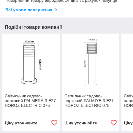
Повернення товару впродовж 14 днів за рахунок покупця
Всі умови повернення
Подібні товари компанії
Світильник садово-
Світильник садово-
Світ
парковий PALMERA-3 Е27
парковий PALMIYE-3 Е27
парк
HOROZ ELECTRIC 075-
HOROZ ELECTRIC 075-
HOR
018-0003-010
001-0003-010
002-
Ціну уточнюйте
Ціну уточнюйте
Цін