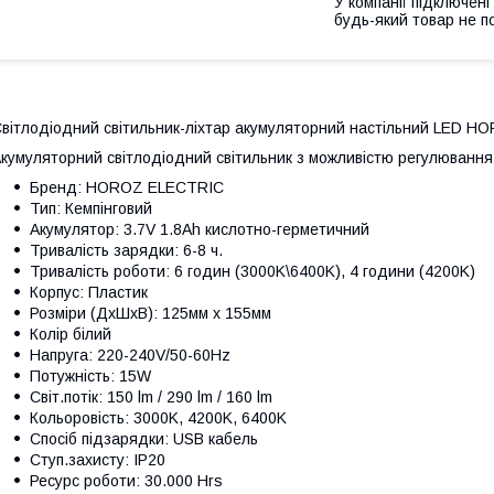
У компанії підключені
будь-який товар не п
вітлодіодний світильник-ліхтар акумуляторний настільний LED 
кумуляторний світлодіодний світильник з можливістю регулювання 
Бренд: HOROZ ELECTRIC
Тип: Кемпінговий
Акумулятор: 3.7V 1.8Ah кислотно-герметичний
Тривалість зарядки: 6-8 ч.
Тривалість роботи: 6 годин (3000K\6400K), 4 години (4200K)
Корпус: Пластик
Розміри (ДхШхВ): 125мм x 155мм
Колір білий
Напруга: 220-240V/50-60Hz
Потужність: 15W
Світ.потік: 150 lm / 290 lm / 160 lm
Кольоровість: 3000K, 4200K, 6400K
Спосіб підзарядки: USB кабель
Ступ.захисту: IP20
Ресурс роботи: 30.000 Hrs