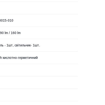
0015-010
290 lm / 160 lm
ь - 1шт, світильник- 1шт.
Ah кислотно-герметичний