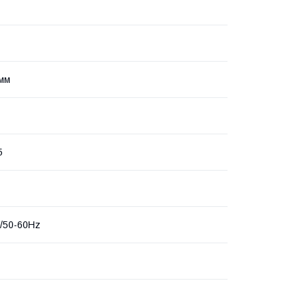
мм
5
/50-60Hz