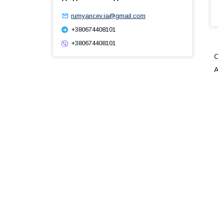
rumyancev.ia@gmail.com
+380674408101
+380674408101
С
А