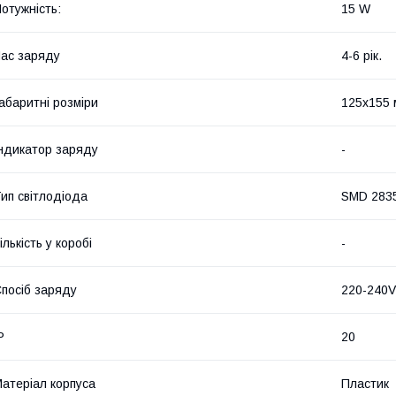
отужність:
15 W
ас заряду
4-6 рік.
абаритні розміри
125х155 
ндикатор заряду
-
ип світлодіода
SMD 283
ількість у коробі
-
посіб заряду
220-240V
P
20
атеріал корпуса
Пластик