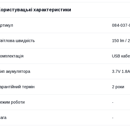
Користувацькі характеристики
ртикул
084-037-
вітлова швидкість
150 lm / 
омплектація
USB кабел
ип акумулятора
3.7V 1.8
арантійний термін
2 роки
ежим роботи
-
ага
-