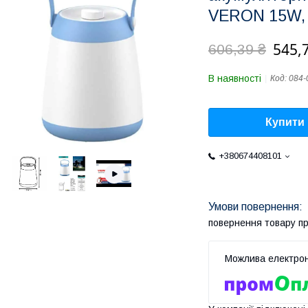
VERON 15W, 
545,
606,39 ₴
В наявності
Код:
084-
Купити
+380674408101
повернення товару п