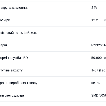
апруга живлення:
24V
озміри
12 х 500
вітловий потік, Lm\1м.п.
-
ерія
RN3260A
ермін служби LED
50,000 г
тупінь захисту
IP67 (Ге
раїна виробника товару
Китай
ип светодиода
SMD 505