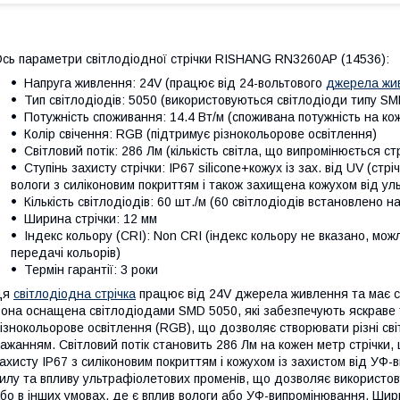
сь параметри світлодіодної стрічки RISHANG RN3260AP (14536):
Напруга живлення: 24V (працює від 24-вольтового
джерела жи
Тип світлодіодів: 5050 (використовуються світлодіоди типу SM
Потужність споживання: 14.4 Вт/м (споживана потужність на кож
Колір свічення: RGB (підтримує різнокольорове освітлення)
Світловий потік: 286 Лм (кількість світла, що випромінюється с
Ступінь захисту стрічки: IP67 silicone+кожух із зах. від UV (стр
вологи з силіконовим покриттям і також захищена кожухом від ул
Кількість світлодіодів: 60 шт./м (60 світлодіодів встановлено н
Ширина стрічки: 12 мм
Індекс кольору (CRI): Non CRI (індекс кольору не вказано, можл
передачі кольорів)
Термін гарантії: 3 роки
Ця
світлодіодна стрічка
працює від 24V джерела живлення та має спо
она оснащена світлодіодами SMD 5050, які забезпечують яскраве 
ізнокольорове освітлення (RGB), що дозволяє створювати різні сві
ажанням. Світловий потік становить 286 Лм на кожен метр стрічки,
ахисту IP67 з силіконовим покриттям і кожухом із захистом від УФ-
илу та впливу ультрафіолетових променів, що дозволяє використовув
бо в інших умовах, де є вплив вологи або УФ-випромінювання. Шири