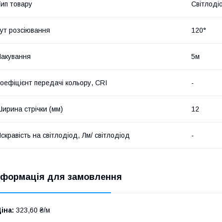
ип товару
Світлоді
ут розсіювання
120°
акування
5м
оефіцієнт передачі кольору, CRI
-
ирина стрічки (мм)
12
скравість на світлодіод, Лм/ світлодіод
-
нформація для замовлення
іна:
323,60 ₴/м