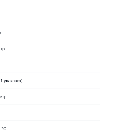
в
етр
(1 упаковка)
метр
G
0 °C