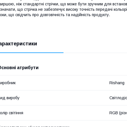
иршою, ніж стандартні стрічки, що може бути зручним для встанов
значати, що стрічка не забезпечує високу точність передачі кольорі
оки, що свідчить про довговічність та надійність продукту.
арактеристики
Основні атрибути
иробник
Rishang
ид виробу
Світлоді
олір світіння
RGB (різ