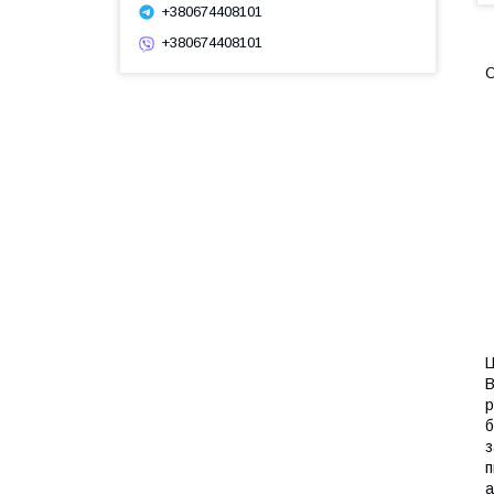
+380674408101
+380674408101
О
В
р
б
з
п
а