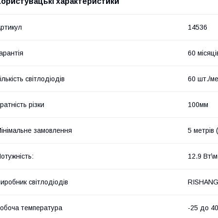
Користувацькі характеристики
ртикул
14536
арантія
60 місяці
ількість світлодіодів
60 шт./м
ратність різки
100мм
інімальне замовлення
5 метрів 
отужність:
12.9 Вт\
иробник світлодіодів
RISHAN
обоча температура
-25 до 4