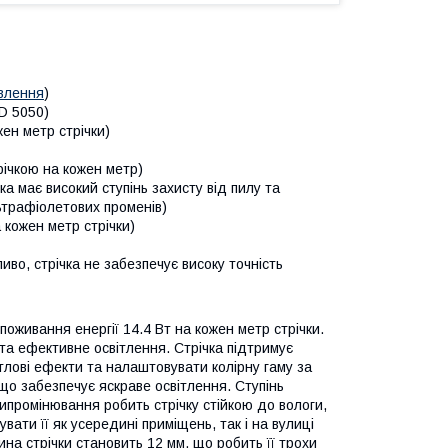
влення
)
D 5050)
ен метр стрічки)
трічкою на кожен метр)
ічка має високий ступінь захисту від пилу та
ьтрафіолетових променів)
а кожен метр стрічки)
иво, стрічка не забезпечує високу точність
живання енергії 14.4 Вт на кожен метр стрічки.
та ефективне освітлення. Стрічка підтримує
тлові ефекти та налаштовувати колірну гаму за
 що забезпечує яскраве освітлення. Ступінь
випромінювання робить стрічку стійкою до вологи,
ати її як усередині приміщень, так і на вулиці
на стрічки становить 12 мм, що робить її трохи