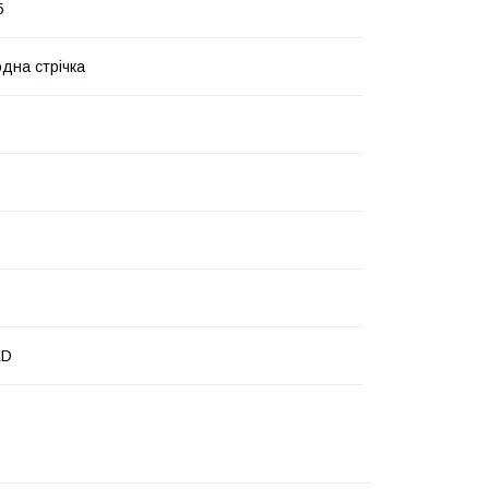
5
одна стрічка
ED