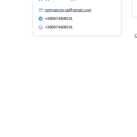
rumyancev.ia@gmail.com
+380674408101
+380674408101
С