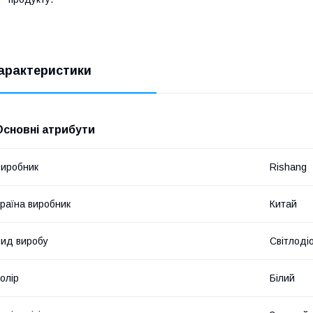
арактеристики
Основні атрибути
иробник
Rishang
раїна виробник
Китай
ид виробу
Світлоді
олір
Білий