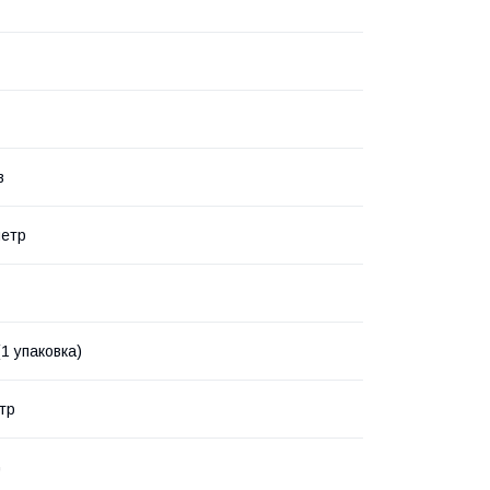
в
метр
(1 упаковка)
етр
G