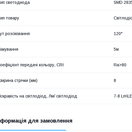
ип светодиода
SMD 283
ип товару
Світлоді
ут розсіювання
120°
акування
5м
оефіцієнт передачі кольору, CRI
Ra>80
ирина стрічки (мм)
8
скравість на світлодіод, Лм/ світлодіод
7-8 Lm\L
нформація для замовлення