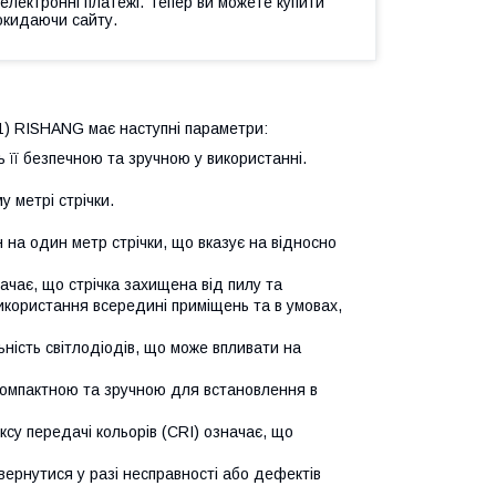
 електронні платежі. Тепер ви можете купити
окидаючи сайту.
) RISHANG має наступні параметри:
ь її безпечною та зручною у використанні.
у метрі стрічки.
н на один метр стрічки, що вказує на відносно
значає, що стрічка захищена від пилу та
використання всередині приміщень та в умовах,
льність світлодіодів, що може впливати на
 компактною та зручною для встановлення в
ексу передачі кольорів (CRI) означає, що
звернутися у разі несправності або дефектів