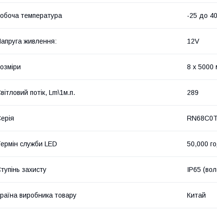
обоча температура
-25 до 4
апруга живлення:
12V
озміри
8 х 5000
вітловий потік, Lm\1м.п.
289
ерія
RN68C0T
ермін служби LED
50,000 г
тупінь захисту
IP65 (во
раїна виробника товару
Китай