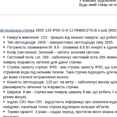
У компанії підключені
будь-який товар не п
вітлодіодна стрічка
2835-120-IP65-G-8-12 RN68C0TA-B e-pcb (8001
Напруга живлення: 12V - працює від низької напруги, що робит
Тип світлодіодів: 2835 – використовує світлодіоди типу 2835.
Потужність споживання W: 8.6 - споживає 8.6 Вт енергії в одном
Колір (світлення): Зелений – світить зеленим світлом.
Світловий потік, Lm: 289 - забезпечує світловий потік 289 люме
помірну яскравість світіння для даної стрічки.
Ступінь захисту стрічок: IP65 - має ступінь захисту IP65, що о
струменів води під низьким тиском. Така стрічка підходить для 
де може статися потрапляння вологи.
Кількість світлодіодів: 120 шт. на метр – забезпечує високу щі
рівномірність свічення та яскравість стрічки.
Ширина: 8 мм - стрічка має помірну ширину 8 мм, що робить її
різних місцях.
Індекс CRI: Non CRI - відсутність інформації про значення інд
невідомо, наскільки точно стрічка відтворює кольори об'єктів.
Термін гарантії: 3 роки – надає період, протягом якого можна 
продукту.