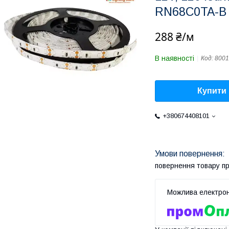
RN68C0TA-B 
288 ₴/м
В наявності
Код:
8001
Купити
+380674408101
повернення товару п