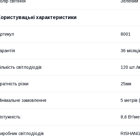
олір світіння
Зелений
Користувацькі характеристики
ртикул
8001
арантія
36 місяці
ількість світлодіодів
120 шт./
ратність різки
25мм
інімальне замовлення
5 метрів 
отужність:
8,6 Вт\м
иробник світлодіодів
RISHAN