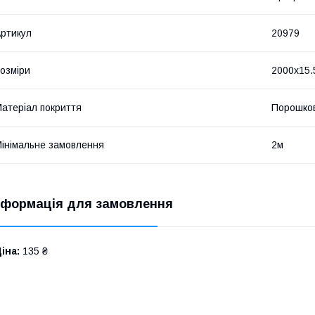
ртикул
20979
озміри
2000х15.
атеріал покриття
Порошко
інімальне замовлення
2м
нформація для замовлення
іна:
135 ₴