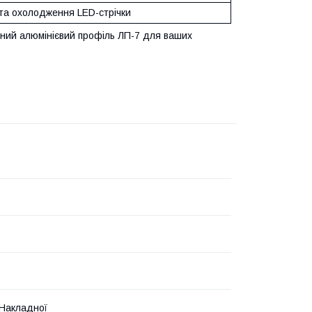
та охолодження LED-стрічки
рний алюмінієвий профіль ЛП-7 для ваших
Накладної