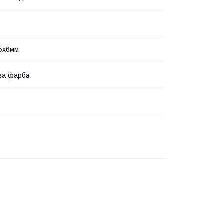
5х6мм
ва фарба