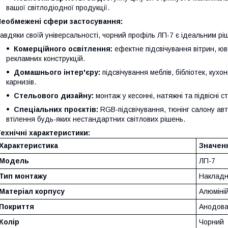
вашої світлодіодної продукції.
Необмежені сфери застосування:
авдяки своїй універсальності, чорний профіль ЛП-7 є ідеальним р
Комерційного освітлення:
ефектне підсвічування вітрин, юве
рекламних конструкцій.
Домашнього інтер'єру:
підсвічування меблів, бібліотек, кухо
карнизів.
Стельового дизайну:
монтаж у кесонні, натяжні та підвісні ст
Спеціальних проєктів:
RGB-підсвічування, тюнінг салону авт
втілення будь-яких нестандартних світлових рішень.
ехнічні характеристики:
Характеристика
Значен
Модель
ЛП-7
Тип монтажу
Наклад
Матеріал корпусу
Алюміні
Покриття
Анодов
Колір
Чорний