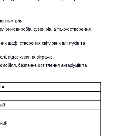
ішенням для:
лірних виробів, сувенірів, а також створення
нних шаф, створення світлових плінтусів та
елі, підсвічування вітражів.
омобіля, безпечне освітлення акваріумів та
ня
ний
й
аний