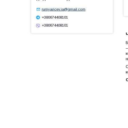
rumyancev.ia@gmail.com
+380674408101
+380674408101
Б
—
к
н
С
к