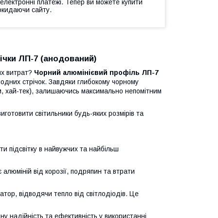
 електронні платежі. Тепер ви можете купити
окидаючи сайту.
ічки ЛП-7 (анодований)
их витрат?
Чорний алюмінієвий профіль ЛП-7
іодних стрічок. Завдяки глибокому чорному
ізм, хай-тек), залишаючись максимально непомітним
иготовити світильники будь-яких розмірів та
и підсвітку в найвужчих та найбільш
алюміній від корозії, подряпин та втрати
тор, відводячи тепло від світлодіодів. Це
у надійність та ефективність у використанні