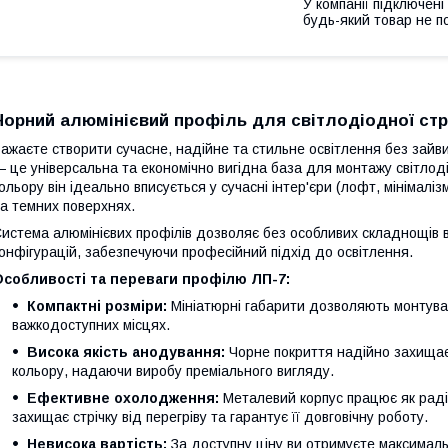
У компанії підключені
будь-який товар не п
Чорний алюмінієвий профіль для світлодіодної стр
ажаєте створити сучасне, надійне та стильне освітлення без зайв
 це універсальна та економічно вигідна база для монтажу світлод
ольору він ідеально вписується у сучасні інтер'єри (лофт, мінімал
а темних поверхнях.
истема алюмінієвих профілів дозволяє без особливих складнощів в
онфігурацій, забезпечуючи професійний підхід до освітлення.
Особливості та переваги профілю ЛП-7:
Компактні розміри:
Мініатюрні габарити дозволяють монтуват
важкодоступних місцях.
Висока якість анодування:
Чорне покриття надійно захищає 
кольору, надаючи виробу преміального вигляду.
Ефективне охолодження:
Металевий корпус працює як радіа
захищає стрічку від перегріву та гарантує її довговічну роботу.
Невисока вартість:
За доступну ціну ви отримуєте максимальн