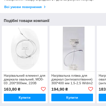
Всі умови повернення
Подібні товари компанії
Нагрівальний елемент для
Нагрівальна плівка для
Нагр
дзеркала овальний, MD0-
дзеркал (антизапотівання)
овал
03 ,200*300мм, 220В
300*400 мм 1,5-2,5 W/dm2
(ант
мм 1
163,80
194,90
183
₴
₴
Купити
Купити