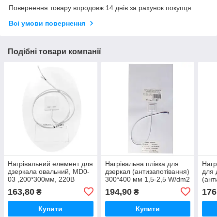
Повернення товару впродовж 14 днів за рахунок покупця
Всі умови повернення
Подібні товари компанії
Нагрівальний елемент для
Нагрівальна плівка для
Нагр
дзеркала овальний, MD0-
дзеркал (антизапотівання)
для 
03 ,200*300мм, 220В
300*400 мм 1,5-2,5 W/dm2
(ант
1,5-
163,80
194,90
176
₴
₴
Купити
Купити