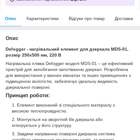
Опис
Характеристики
Відгуки про товар
Доставка
Опис
Defogger - нагрівальний елемент для дзеркала MDS-01,
розмір 250х500 мм, 220 В
Нагрівальна плівка Defogger моделі MDS-01 – це ефективний
пристрій для запобігання запотіванню дзеркал. Розроблена
для використання у ванних кімнатах та інших приміщеннях з
підвищеною вологістю, забезпечує ідеальну видимість
дзеркальної поверхні.
Принцип роботи:
Елемент виконаний зі спеціального матеріалу з
високою теплопровідністю.
Монтується на зворотній бік дзеркала або
інтегрується у його структуру.
Завдяки нагріванню поверхні дзеркала система
запобігає утворенню конденсату навіть за високої