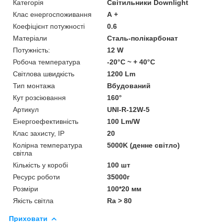
Категорія
Світильники Downlight
Клас енергоспоживання
А +
Коефіцієнт потужності
0.6
Матеріали
Сталь-полікарбонат
Потужність:
12 W
Робоча температура
-20°C ~ + 40°С
Світлова швидкість
1200 Lm
Тип монтажа
Вбудований
Кут розсіювання
160°
Артикул
UNI-R-12W-5
Енергоефективність
100 Lm/W
Клас захисту, IP
20
Колірна температура
5000K (денне світло)
світла
Кількість у коробі
100 шт
Ресурс роботи
35000г
Розміри
100*20 мм
Якість світла
Ra > 80
Приховати