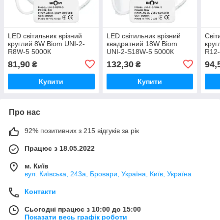
LED світильник врізний
LED світильник врізний
Світ
круглий 8W Biom UNI-2-
квадратний 18W Biom
круг
R8W-5 5000К
UNI-2-S18W-5 5000К
R12-
81,90
132,30
94,
₴
₴
Купити
Купити
Про нас
92% позитивних з 215 відгуків за рік
Працює з 18.05.2022
м. Київ
вул. Київська, 243а, Бровари, Україна, Київ, Україна
Контакти
Сьогодні працює з 10:00 до 15:00
Показати весь графік роботи