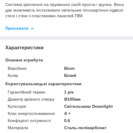
Система кріплення на пружинної скобі проста і зручна. Вона
дає можливість інсталювати світильник гіпсокартонні підвісні
стелі і стіни з пластикових панелей ПВХ
Приховати
Характеристики
Основні атрибути
Виробник
Biom
Колір
Білий
Користувальницькі характеристики
Гарантійний термін
1 рік
Діаметр врізного отвору
Ø105мм
Категорія
Світильники Downlight
Клас енергоспоживання
А +
Коефіцієнт потужності
0.6
Матеріали
Сталь-полікарбонат