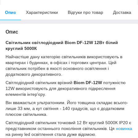
Опис
Характеристики
Відгуки про товар
Доставка
Опис
Світильник світлодіодний Biom DF-12W 12Вт білий
круглий 5000К
Найчастіше дану категорію світильників використовують в
квартирах і будинках, в офісах і торгових центрах. Цей
світильник потрібен в якості основного освітлення і
додаткового декоративного.
Світлодіодний світильник врізний
Biom DF-12W
потужністю
12W використовують для декоративного підкреслення
елементів інтер'єру.
Він вважається ультратонким. Його товщина складає всього-
лише 33 мм, а кут світіння - 140 градусів, що є додатковим
плюсом світильника.
Світлодіодний світильник точковий 12 Вт круглий 5000К IP20 є
представником останнього покоління світильників. Ця
новинка
на ринку led освітлення стала дуже відомою.